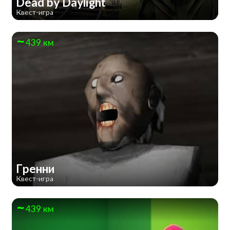
Dead by Daylight
Квест-игра
439 км
Гренни
Квест-игра
439 км