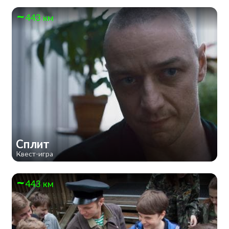
443 км
Сплит
Квест-игра
443 км