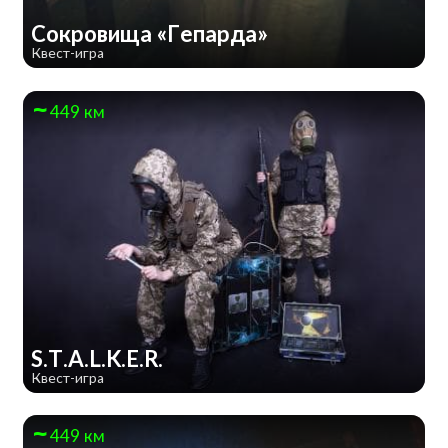
Сокровища «Гепарда»
Квест-игра
449 км
S.T.A.L.K.E.R.
Квест-игра
449 км