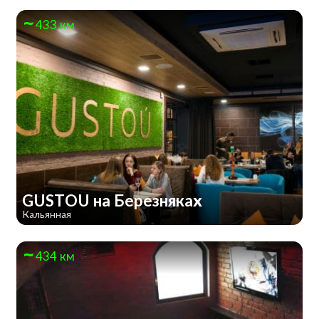
433 км
GUSTOU на Березняках
Кальянная
434 км