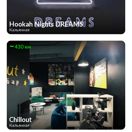
Hookah Nights DREAMS
Кальянная
430 км
Chillout
Кальянная