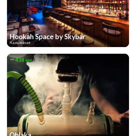
Hookah Space by Skybar
Кальянная
438 км
Oblaka