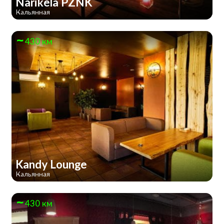
Narikela PZNK
Кальянная
430 км
Kandy Lounge
Кальянная
430 км