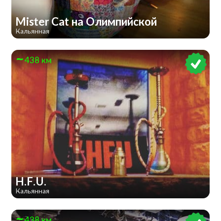
Mister Cat на Олимпийской
Кальянная
438 км
H.F.U.
Кальянная
438 км