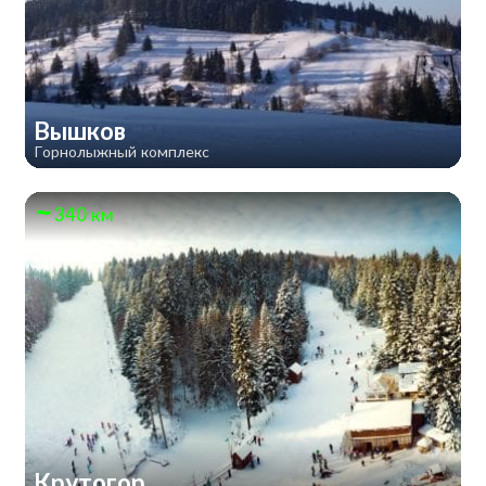
Вышков
Горнолыжный комплекс
340 км
Крутогор