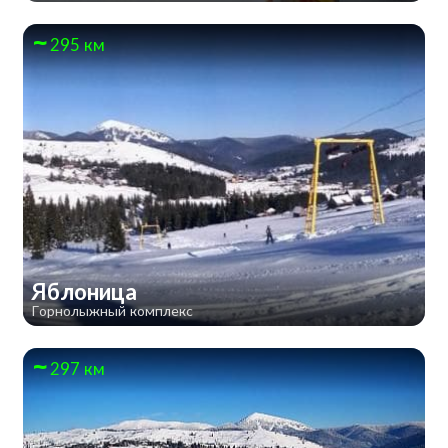
295 км
Яблоница
Горнолыжный комплекс
297 км