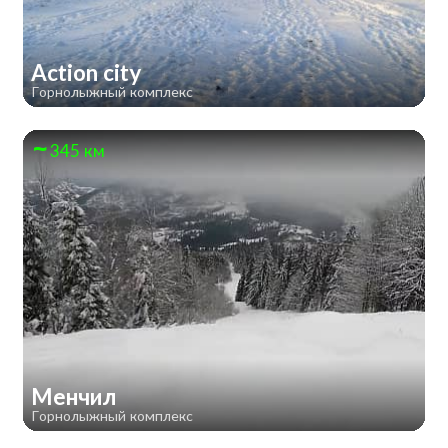
Action city
Горнолыжный комплекс
345 км
Менчил
Горнолыжный комплекс