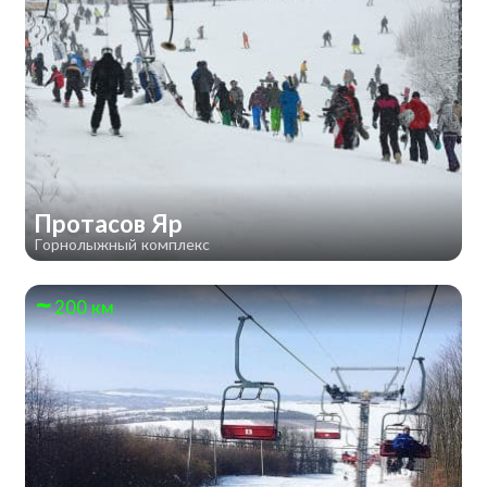
Протасов Яр
Горнолыжный комплекс
200 км