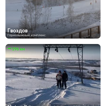
Гвоздов
Горнолыжный комплекс
196 км