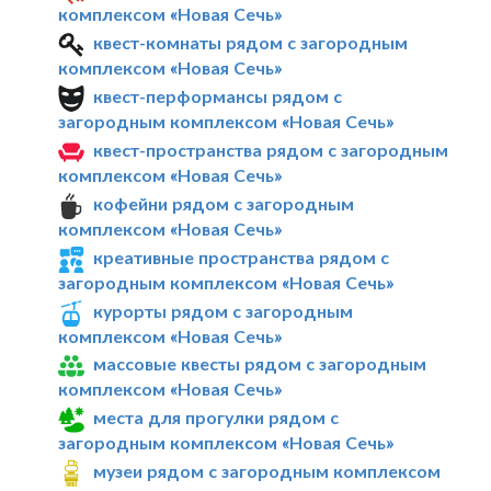
комплексом «Новая Сечь»
квест-комнаты рядом с загородным
комплексом «Новая Сечь»
квест-перформансы рядом с
загородным комплексом «Новая Сечь»
квест-пространства рядом с загородным
комплексом «Новая Сечь»
кофейни рядом с загородным
комплексом «Новая Сечь»
креативные пространства рядом с
загородным комплексом «Новая Сечь»
курорты рядом с загородным
комплексом «Новая Сечь»
массовые квесты рядом с загородным
комплексом «Новая Сечь»
места для прогулки рядом с
загородным комплексом «Новая Сечь»
музеи рядом с загородным комплексом