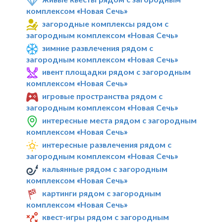
комплексом «Новая Сечь»
загородные комплексы рядом с
загородным комплексом «Новая Сечь»
зимние развлечения рядом с
загородным комплексом «Новая Сечь»
ивент площадки рядом с загородным
комплексом «Новая Сечь»
игровые пространства рядом с
загородным комплексом «Новая Сечь»
интересные места рядом с загородным
комплексом «Новая Сечь»
интересные развлечения рядом с
загородным комплексом «Новая Сечь»
кальянные рядом с загородным
комплексом «Новая Сечь»
картинги рядом с загородным
комплексом «Новая Сечь»
квест-игры рядом с загородным