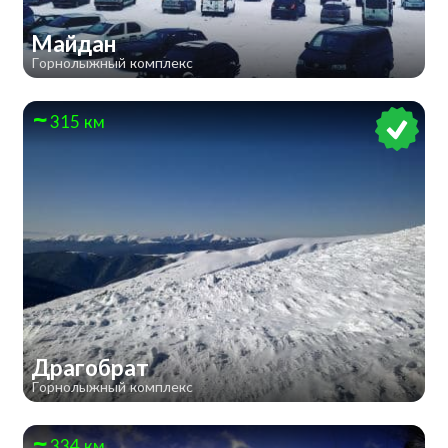
Майдан
Горнолыжный комплекс
315 км
Драгобрат
Горнолыжный комплекс
334 км