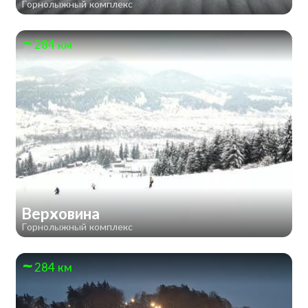
Горнолыжный комплекс
284 км
Верховина
Горнолыжный комплекс
284 км