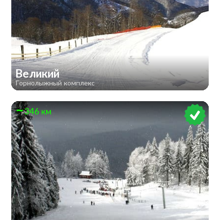
Великий
Горнолыжный комплекс
346 км