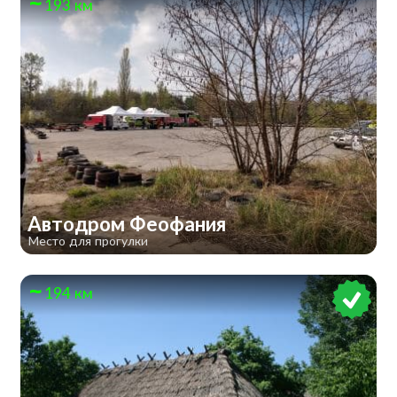
193 км
Автодром Феофания
Место для прогулки
194 км