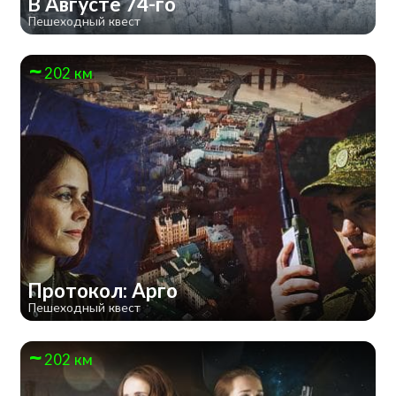
В Августе 74-го
Пешеходный квест
202 км
Протокол: Арго
Пешеходный квест
202 км