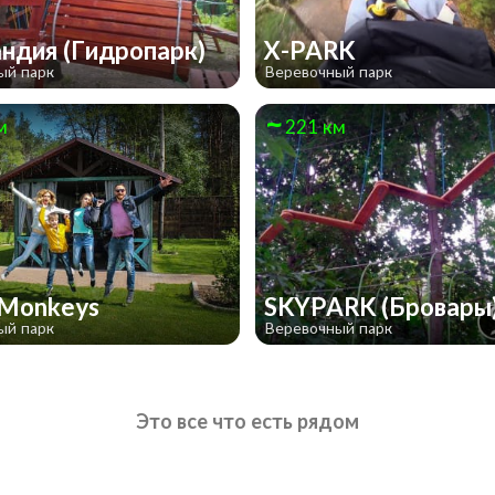
ндия (Гидропарк)
X-PARK
ый парк
Веревочный парк
м
221 км
 Monkeys
SKYPARK (Бровары
ый парк
Веревочный парк
Это все что есть рядом