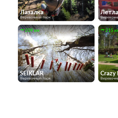
Лазалка
Летла
Веревочный парк
Веревочн
209 км
215 к
SEIKLAR
Crazy
Веревочный парк
Веревочн