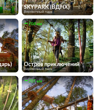
SKYPARK (ВДНХ)
Веревочный парк
204 км
дарь)
Остров приключений
Веревочный парк
207 км