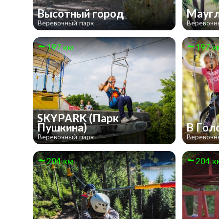
Высотный город
Мауг
Веревочный парк
Веревочн
197 км
197 к
SKYPARK (Парк
Пушкина)
В Гол
Веревочный парк
Веревочн
204 км
204 к