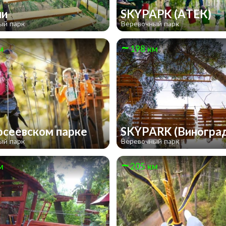
ли
SKYPAPK (АТЕК)
ый парк
Веревочный парк
м
198 км
осеевском парке
SKYPARK (Виногра
ый парк
Веревочный парк
м
205 км