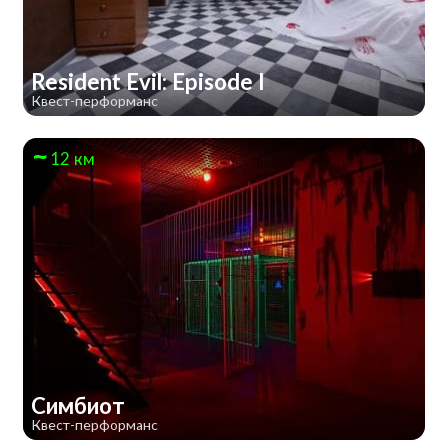
Resident Evil: Episode I
Квест-перформанс
12 км
Симбиот
Квест-перформанс