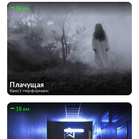
18 км
Плачущая
Квест-перформанс
18 км