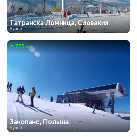
Татранска Ломница, Словакия
Курорт
775 км
Закопане, Польша
Курорт