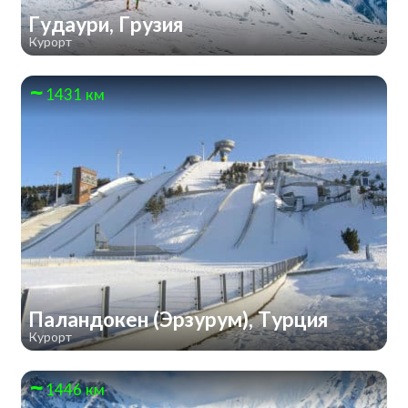
Гудаури, Грузия
Курорт
1431 км
Паландокен (Эрзурум), Турция
Курорт
1446 км