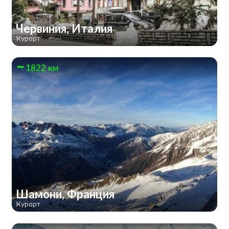
Червиния, Италия
Курорт
1822 км
Шамони, Франция
Курорт