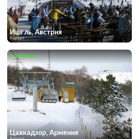
Ишгль, Австрия
Курорт
1544 км
Цахкадзор, Армения
Курорт