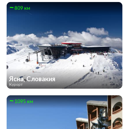
809 км
Ясна, Словакия
Курорт
1095 км