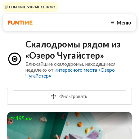
FUNTIME УКРАЇНСЬКОЮ
Меню
☰
Скалодромы рядом из
«Озеро Чугайстер»
Ближайшие скалодромы, находящиеся
недалеко от
интересного места «Озеро
Чугайстер»
Фильтровать
495 км