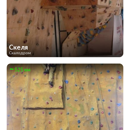
Скеля
Скалодром
525 км