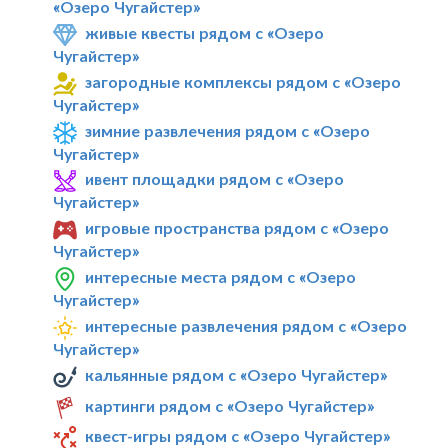
«Озеро Чугайстер»
живые квесты рядом с «Озеро
Чугайстер»
загородные комплексы рядом с «Озеро
Чугайстер»
зимние развлечения рядом с «Озеро
Чугайстер»
ивент площадки рядом с «Озеро
Чугайстер»
игровые пространства рядом с «Озеро
Чугайстер»
интересные места рядом с «Озеро
Чугайстер»
интересные развлечения рядом с «Озеро
Чугайстер»
кальянные рядом с «Озеро Чугайстер»
картинги рядом с «Озеро Чугайстер»
квест-игры рядом с «Озеро Чугайстер»