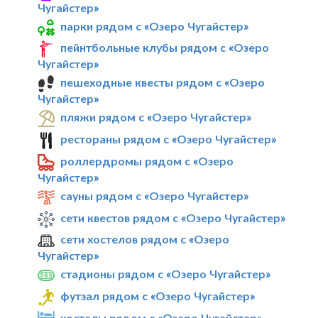
Чугайстер»
парки рядом с «Озеро Чугайстер»
пейнтбольные клубы рядом с «Озеро
Чугайстер»
пешеходные квесты рядом с «Озеро
Чугайстер»
пляжи рядом с «Озеро Чугайстер»
рестораны рядом с «Озеро Чугайстер»
роллердромы рядом с «Озеро
Чугайстер»
сауны рядом с «Озеро Чугайстер»
сети квестов рядом с «Озеро Чугайстер»
сети хостелов рядом с «Озеро
Чугайстер»
стадионы рядом с «Озеро Чугайстер»
футзал рядом с «Озеро Чугайстер»
хостелы рядом с «Озеро Чугайстер»