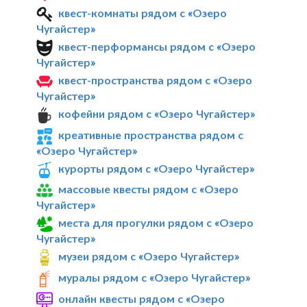
квест-комнаты рядом с «Озеро
Чугайстер»
квест-перформансы рядом с «Озеро
Чугайстер»
квест-пространства рядом с «Озеро
Чугайстер»
кофейни рядом с «Озеро Чугайстер»
креативные пространства рядом с
«Озеро Чугайстер»
курорты рядом с «Озеро Чугайстер»
массовые квесты рядом с «Озеро
Чугайстер»
места для прогулки рядом с «Озеро
Чугайстер»
музеи рядом с «Озеро Чугайстер»
муралы рядом с «Озеро Чугайстер»
онлайн квесты рядом с «Озеро