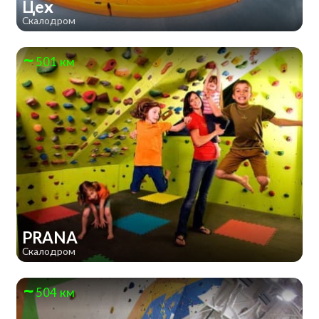
Цех
Скалодром
501 км
PRANA
Скалодром
504 км