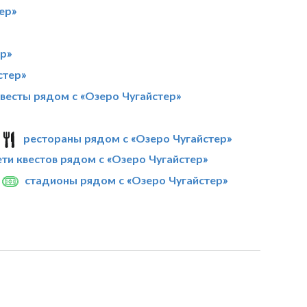
ер»
ер»
стер»
весты рядом с «Озеро Чугайстер»
рестораны рядом с «Озеро Чугайстер»
ети квестов рядом с «Озеро Чугайстер»
стадионы рядом с «Озеро Чугайстер»