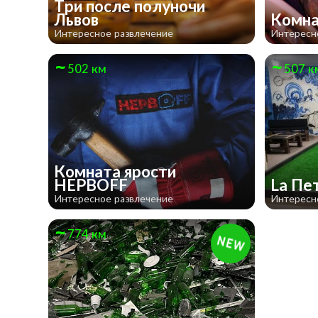
Три после полуночи
Львов
Комна
Интересное развлечение
Интересн
502 км
507 к
Комната ярости
НЕРВOFF
La Пе
Интересное развлечение
Интересн
774 км