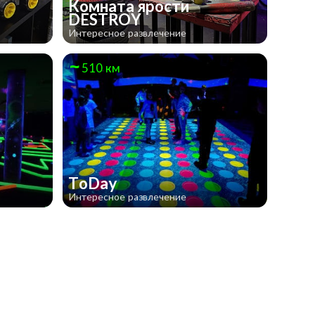
Комната ярости
DESTROY
Интересное развлечение
510 км
ToDay
Интересное развлечение