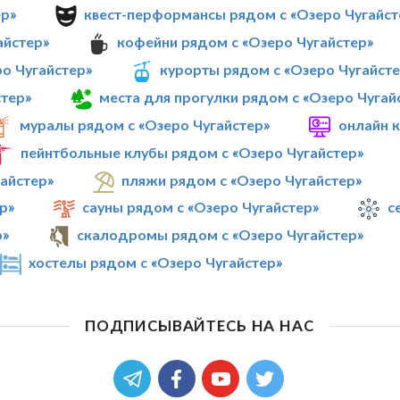
ер»
квест-перформансы рядом с «Озеро Чугайст
айстер»
кофейни рядом с «Озеро Чугайстер»
о Чугайстер»
курорты рядом с «Озеро Чугайст
стер»
места для прогулки рядом с «Озеро Чугай
муралы рядом с «Озеро Чугайстер»
онлайн к
пейнтбольные клубы рядом с «Озеро Чугайстер»
айстер»
пляжи рядом с «Озеро Чугайстер»
р»
сауны рядом с «Озеро Чугайстер»
с
р»
скалодромы рядом с «Озеро Чугайстер»
хостелы рядом с «Озеро Чугайстер»
ПОДПИСЫВАЙТЕСЬ НА НАС