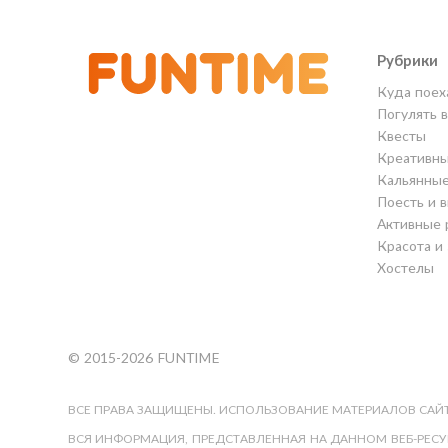
Рубрики
Куда поех
Погулять 
Квесты
Креативны
Кальянны
Поесть и 
Активные 
Красота и
Хостелы
© 2015-2026 FUNTIME
ВСЕ ПРАВА ЗАЩИЩЕНЫ. ИСПОЛЬЗОВАНИЕ МАТЕРИАЛОВ САЙТ
ВСЯ ИНФОРМАЦИЯ, ПРЕДСТАВЛЕННАЯ НА ДАННОМ ВЕБ-РЕСУР