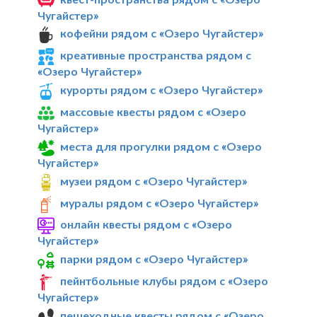
Чугайстер»
кофейни рядом с «Озеро Чугайстер»
креативные пространства рядом с
«Озеро Чугайстер»
курорты рядом с «Озеро Чугайстер»
массовые квесты рядом с «Озеро
Чугайстер»
места для прогулки рядом с «Озеро
Чугайстер»
музеи рядом с «Озеро Чугайстер»
муралы рядом с «Озеро Чугайстер»
онлайн квесты рядом с «Озеро
Чугайстер»
парки рядом с «Озеро Чугайстер»
пейнтбольные клубы рядом с «Озеро
Чугайстер»
пешеходные квесты рядом с «Озеро