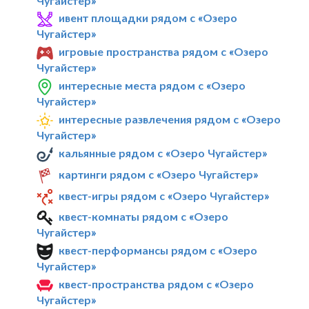
Чугайстер»
ивент площадки рядом с «Озеро
Чугайстер»
игровые пространства рядом с «Озеро
Чугайстер»
интересные места рядом с «Озеро
Чугайстер»
интересные развлечения рядом с «Озеро
Чугайстер»
кальянные рядом с «Озеро Чугайстер»
картинги рядом с «Озеро Чугайстер»
квест-игры рядом с «Озеро Чугайстер»
квест-комнаты рядом с «Озеро
Чугайстер»
квест-перформансы рядом с «Озеро
Чугайстер»
квест-пространства рядом с «Озеро
Чугайстер»