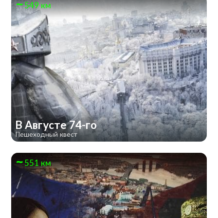
549 км
В Августе 74-го
Пешеходный квест
551 км