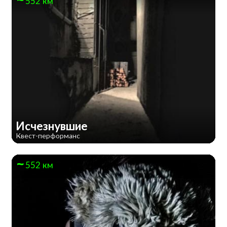
552 км
Исчезнувшие
Квест-перформанс
552 км