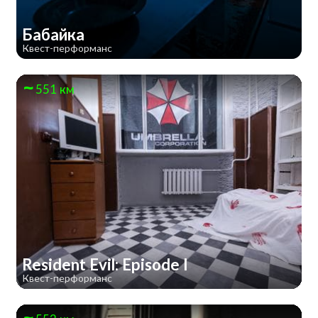
Бабайка
Квест-перформанс
551 км
Resident Evil: Episode I
Квест-перформанс