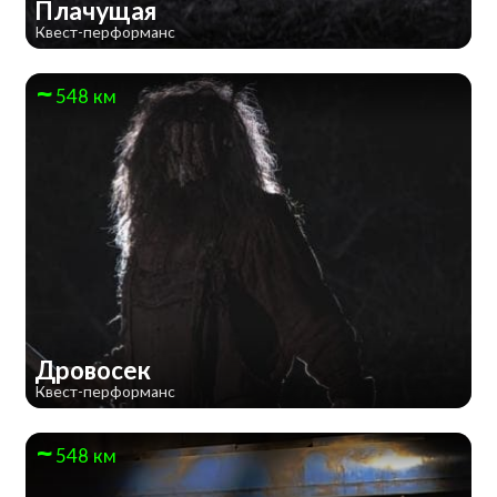
Плачущая
Квест-перформанс
548 км
Дровосек
Квест-перформанс
548 км