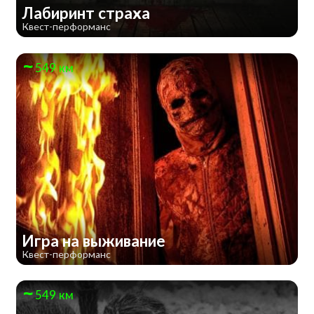
Лабиринт страха
Квест-перформанс
549 км
Игра на выживание
Квест-перформанс
549 км