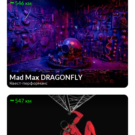
546 км
Mad Max DRAGONFLY
Квест-перформанс
547 км