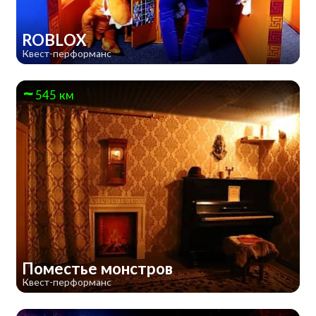
ROBLOX
Квест-перформанс
545 км
Поместье монстров
Квест-перформанс