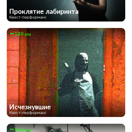
Проклятие лабиринта
Квест-перформанс
549 км
Исчезнувшие
Квест-перформанс
549 км