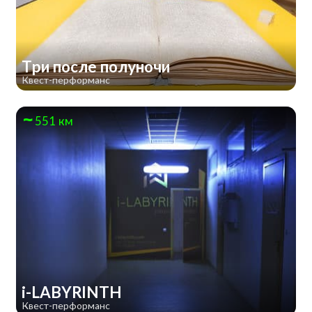
Три после полуночи
Квест-перформанс
551 км
i-LABYRINTH
Квест-перформанс