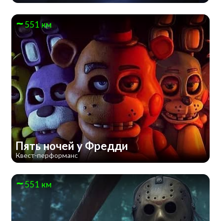
551 км
Пять ночей у Фредди
Квест-перформанс
551 км