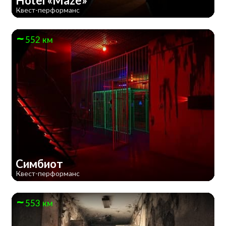
Hotel «Maze»
Квест-перформанс
552 км
Симбиот
Квест-перформанс
553 км