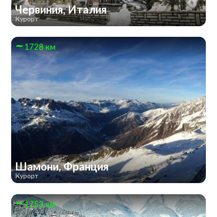
Червиния, Италия
Курорт
1728 км
Шамони, Франция
Курорт
1753 км