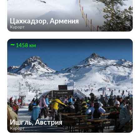
Цахкадзор, Армения
Курорт
1458 км
Ишгль, Австрия
Курорт