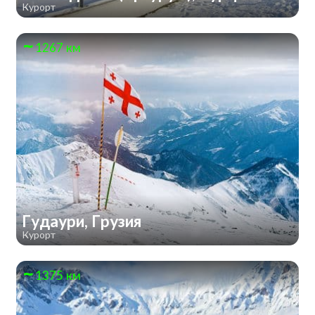
Курорт
1267 км
Гудаури, Грузия
Курорт
1375 км