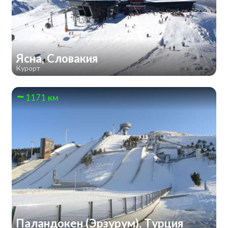
Ясна, Словакия
Курорт
1171 км
Паландокен (Эрзурум), Турция