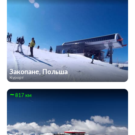
Закопане, Польша
Курорт
817 км