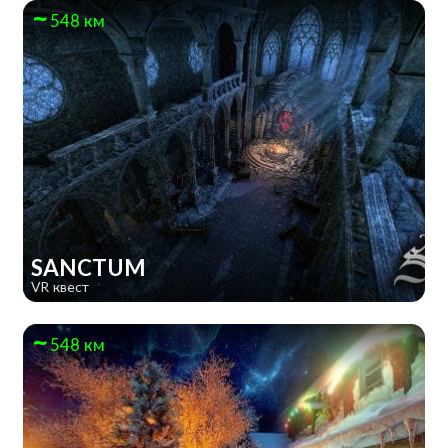
548 км
SANCTUM
VR квест
548 км