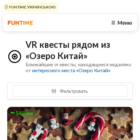
FUNTIME УКРАЇНСЬКОЮ
Меню
☰
VR квесты рядом из
«Озеро Китай»
Ближайшие vr квесты, находящиеся недалеко
от
интересного места «Озеро Китай»
Фильтровать
545 км