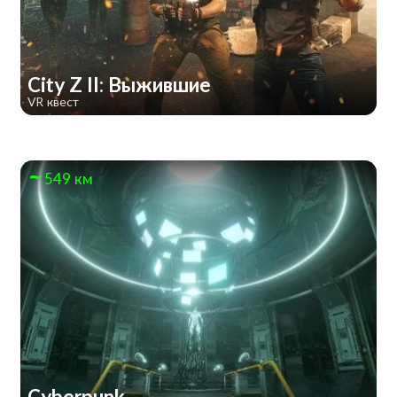
City Z II: Выжившие
VR квест
549 км
Cyberpunk