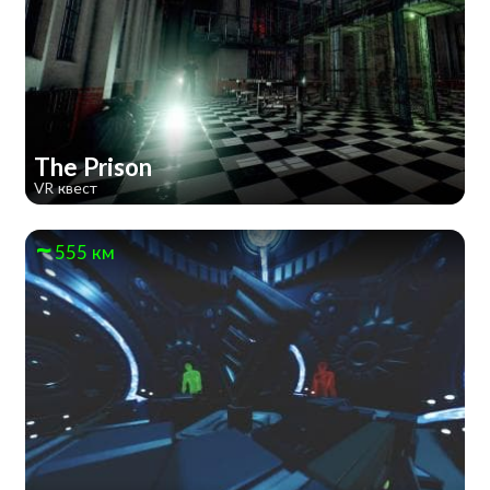
The Prison
VR квест
555 км