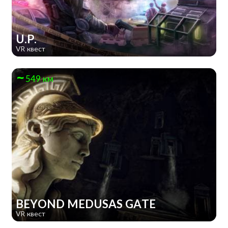
U.P.
VR квест
549 км
BEYOND MEDUSAS GATE
VR квест