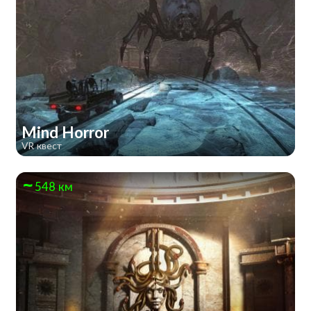
Mind Horror
VR квест
548 км