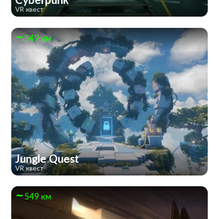
VR квест
549 км
Jungle Quest
VR квест
549 км