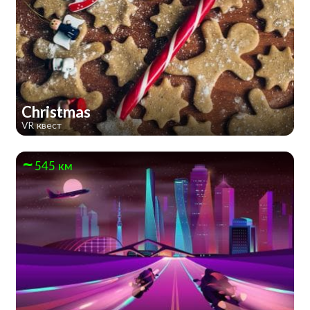
Christmas
VR квест
545 км