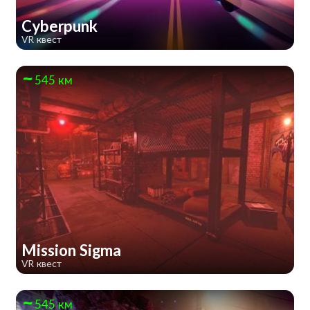
Cyberpunk
VR квест
545 км
Mission Sigma
VR квест
545 км