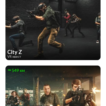
City Z
VR квест
549 км