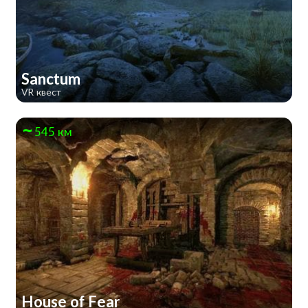
Sanctum
VR квест
545 км
House of Fear