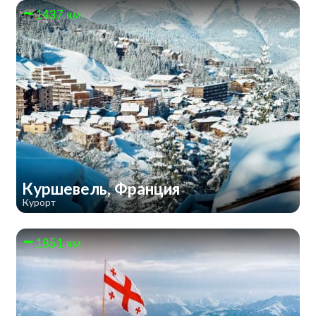
1437 км
Куршевель, Франция
Курорт
1851 км