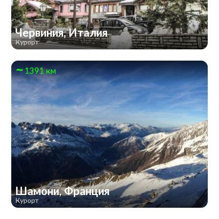
Червиния, Италия
Курорт
1391 км
Шамони, Франция
Курорт