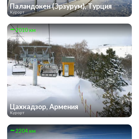
Паландокен (Эрзурум), Турция
Курорт
2010 км
Цахкадзор, Армения
Курорт
2204 км