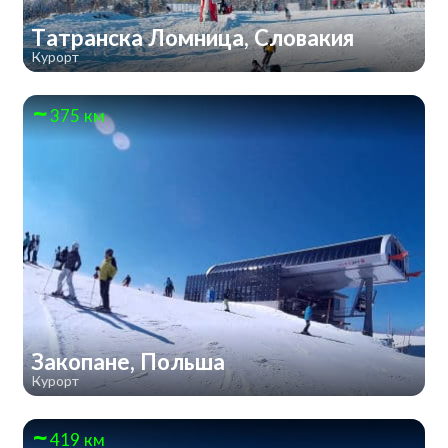
Татранска Ломница, Словакия
Курорт
375 км
Закопане, Польша
Курорт
419 км