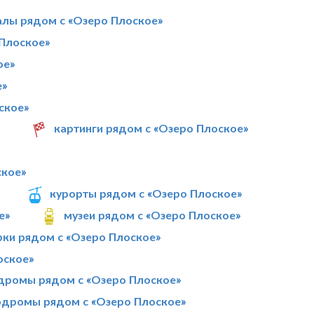
алы рядом с «Озеро Плоское»
Плоское»
ое»
е»
ское»
»
картинги рядом с «Озеро Плоское»
ское»
курорты рядом с «Озеро Плоское»
е»
музеи рядом с «Озеро Плоское»
рки рядом с «Озеро Плоское»
оское»
дромы рядом с «Озеро Плоское»
одромы рядом с «Озеро Плоское»