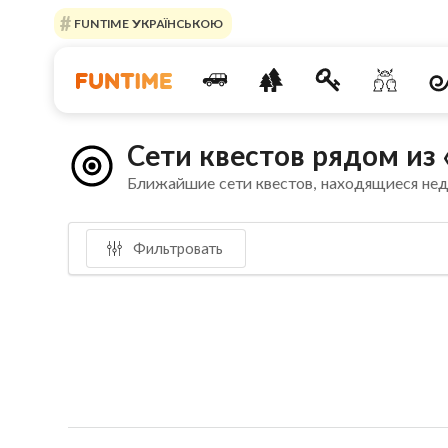
FUNTIME УКРАЇНСЬКОЮ
Сети квестов рядом из
Ближайшие сети квестов, находящиеся не
Фильтровать