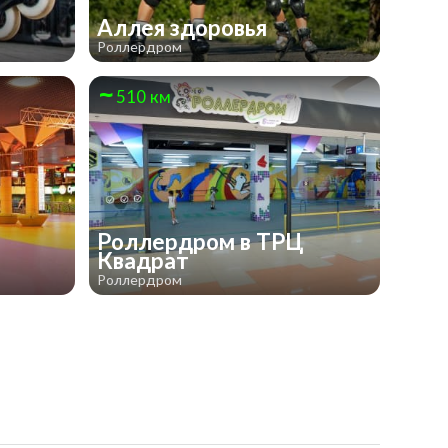
Аллея здоровья
Роллердром
510 км
Роллердром в ТРЦ
Квадрат
Роллердром