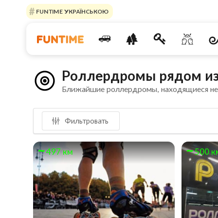
FUNTIME УКРАЇНСЬКОЮ
Роллердромы рядом из
Ближайшие роллердромы, находящиеся н
Фильтровать
497 км
500 к