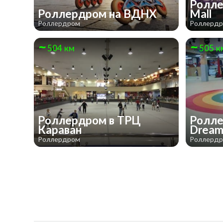
Ролле
Роллердром на ВДНХ
Mall
Роллердром
Роллерд
504 км
505 к
Роллердром в ТРЦ
Ролле
Караван
Drea
Роллердром
Роллерд