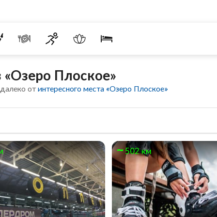
 «Озеро Плоское»
едалеко от
интересного места «Озеро Плоское»
м
502 км