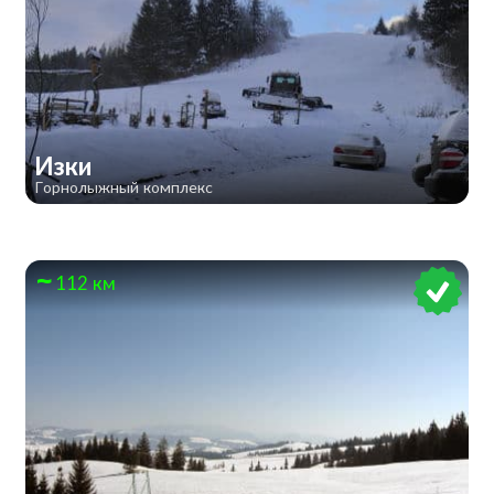
Изки
Горнолыжный комплекс
112 км