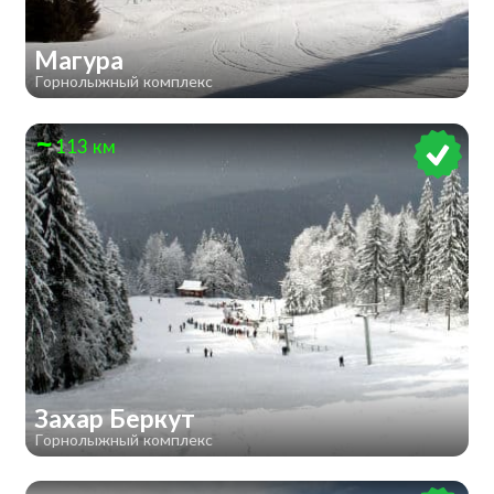
Магура
Горнолыжный комплекс
113 км
Захар Беркут
Горнолыжный комплекс