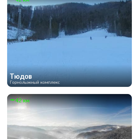
Тюдов
Горнолыжный комплекс
42 км