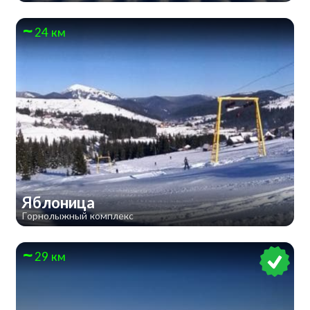
24 км
Яблоница
Горнолыжный комплекс
29 км