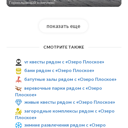
Горнолыжный комплекс
показать еще
СМОТРИТЕ ТАКЖЕ
vr квесты рядом с «Озеро Плоское»
бани рядом с «Озеро Плоское»
батутные залы рядом с «Озеро Плоское»
веревочные парки рядом с «Озеро
Плоское»
живые квесты рядом с «Озеро Плоское»
загородные комплексы рядом с «Озеро
Плоское»
зимние развлечения рядом с «Озеро