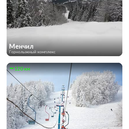
Менчил
Горнолыжный комплекс
120 км