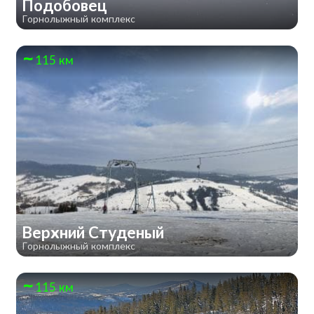
Подобовец
Горнолыжный комплекс
115 км
Верхний Студеный
Горнолыжный комплекс
115 км