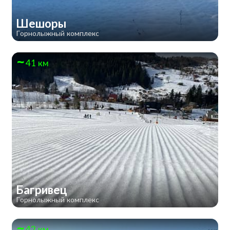
Шешоры
Горнолыжный комплекс
41 км
Багривец
Горнолыжный комплекс
42 км