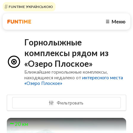
FUNTIME УКРАЇНСЬКОЮ
Меню
☰
Горнолыжные
комплексы рядом из
«Озеро Плоское»
Ближайшие горнолыжные комплексы,
находящиеся недалеко от
интересного места
«Озеро Плоское»
Фильтровать
20 км