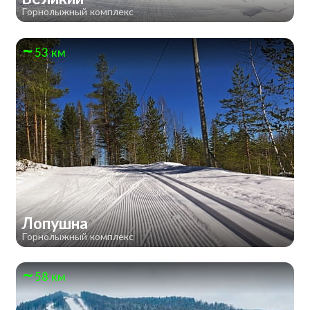
Горнолыжный комплекс
53 км
Лопушна
Горнолыжный комплекс
58 км