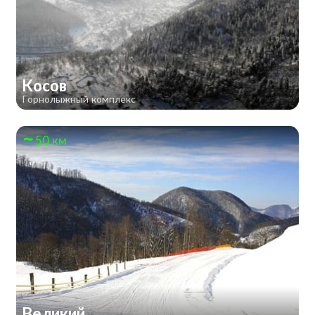
Косов
Горнолыжный комплекс
50 км
Великий