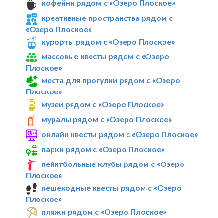
кофейни рядом с «Озеро Плоское»
креативные пространства рядом с
«Озеро Плоское»
курорты рядом с «Озеро Плоское»
массовые квесты рядом с «Озеро
Плоское»
места для прогулки рядом с «Озеро
Плоское»
музеи рядом с «Озеро Плоское»
муралы рядом с «Озеро Плоское»
онлайн квесты рядом с «Озеро Плоское»
парки рядом с «Озеро Плоское»
пейнтбольные клубы рядом с «Озеро
Плоское»
пешеходные квесты рядом с «Озеро
Плоское»
пляжи рядом с «Озеро Плоское»