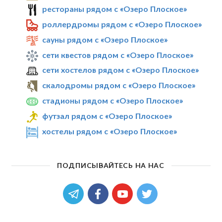
рестораны рядом с «Озеро Плоское»
роллердромы рядом с «Озеро Плоское»
сауны рядом с «Озеро Плоское»
сети квестов рядом с «Озеро Плоское»
сети хостелов рядом с «Озеро Плоское»
скалодромы рядом с «Озеро Плоское»
стадионы рядом с «Озеро Плоское»
футзал рядом с «Озеро Плоское»
хостелы рядом с «Озеро Плоское»
ПОДПИСЫВАЙТЕСЬ НА НАС