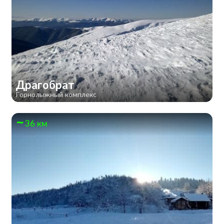
Драгобрат
Горнолыжный комплекс
36 км