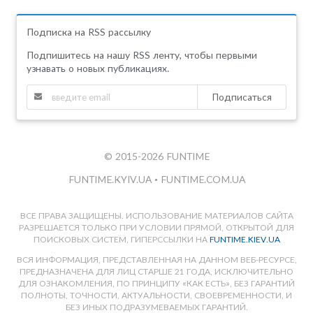
Подписка на RSS рассылку
Подпишитесь на нашу RSS ленту, чтобы первыми
узнавать о новых публикациях.
Подписаться
© 2015-2026 FUNTIME
FUNTIME.KYIV.UA
•
FUNTIME.COM.UA
ВСЕ ПРАВА ЗАЩИЩЕНЫ. ИСПОЛЬЗОВАНИЕ МАТЕРИАЛОВ САЙТА
РАЗРЕШАЕТСЯ ТОЛЬКО ПРИ УСЛОВИИ ПРЯМОЙ, ОТКРЫТОЙ ДЛЯ
ПОИСКОВЫХ СИСТЕМ, ГИПЕРССЫЛКИ НА
FUNTIME.KIEV.UA
ВСЯ ИНФОРМАЦИЯ, ПРЕДСТАВЛЕННАЯ НА ДАННОМ ВЕБ-РЕСУРСЕ,
ПРЕДНАЗНАЧЕНА ДЛЯ ЛИЦ СТАРШЕ 21 ГОДА, ИСКЛЮЧИТЕЛЬНО
ДЛЯ ОЗНАКОМЛЕНИЯ, ПО ПРИНЦИПУ «КАК ЕСТЬ», БЕЗ ГАРАНТИЙ
ПОЛНОТЫ, ТОЧНОСТИ, АКТУАЛЬНОСТИ, СВОЕВРЕМЕННОСТИ, И
БЕЗ ИНЫХ ПОДРАЗУМЕВАЕМЫХ ГАРАНТИЙ.