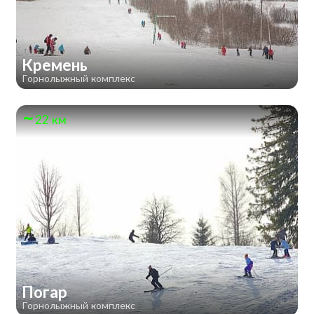
Кремень
Горнолыжный комплекс
22 км
Погар
Горнолыжный комплекс