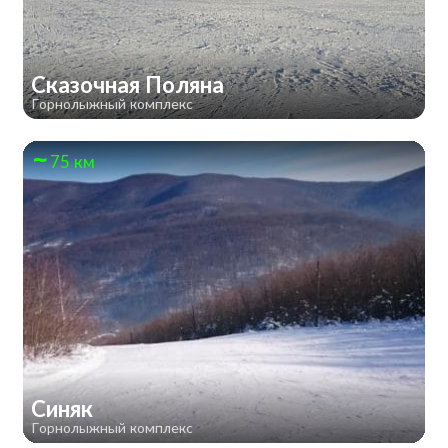
Сказочная Поляна
Горнолыжный комплекс
75 км
Синяк
Горнолыжный комплекс