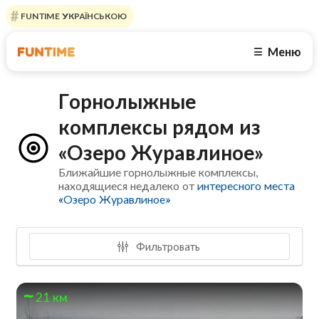
FUNTIME УКРАЇНСЬКОЮ
Меню
☰
Горнолыжные
комплексы рядом из
«Озеро Журавлиное»
Ближайшие горнолыжные комплексы,
находящиеся недалеко от
интересного места
«Озеро Журавлиное»
Фильтровать
21 км