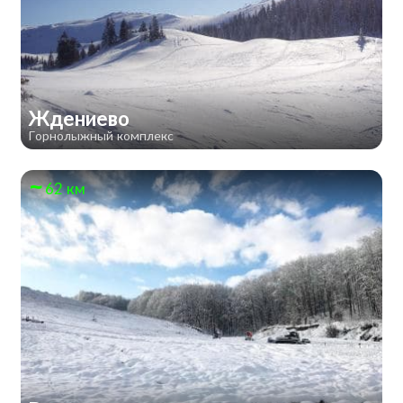
Ждениево
Горнолыжный комплекс
62 км