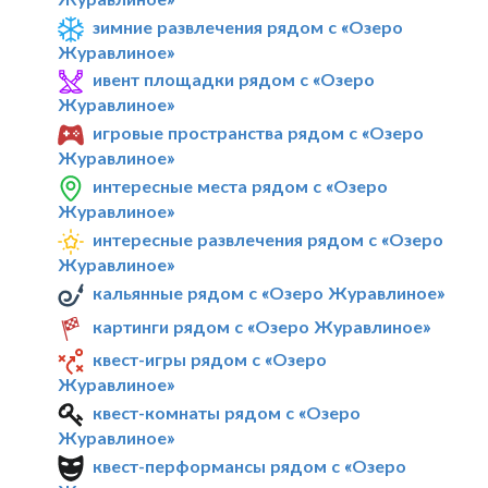
зимние развлечения рядом с «Озеро
Журавлиное»
ивент площадки рядом с «Озеро
Журавлиное»
игровые пространства рядом с «Озеро
Журавлиное»
интересные места рядом с «Озеро
Журавлиное»
интересные развлечения рядом с «Озеро
Журавлиное»
кальянные рядом с «Озеро Журавлиное»
картинги рядом с «Озеро Журавлиное»
квест-игры рядом с «Озеро
Журавлиное»
квест-комнаты рядом с «Озеро
Журавлиное»
квест-перформансы рядом с «Озеро