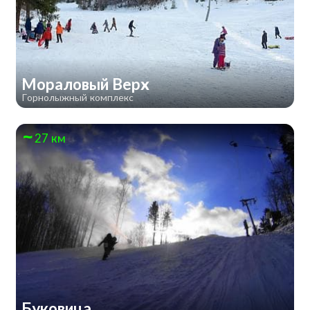
Мораловый Верх
Горнолыжный комплекс
27 км
Буковица