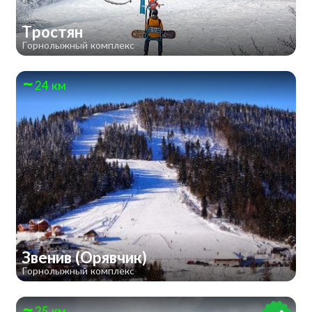
Тростян
Горнолыжный комплекс
24 км
Звенив (Орявчик)
Горнолыжный комплекс
25 км