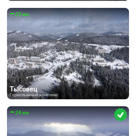
22 км
Тысовец
Горнолыжный комплекс
24 км