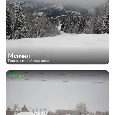
Менчил
Горнолыжный комплекс
21 км