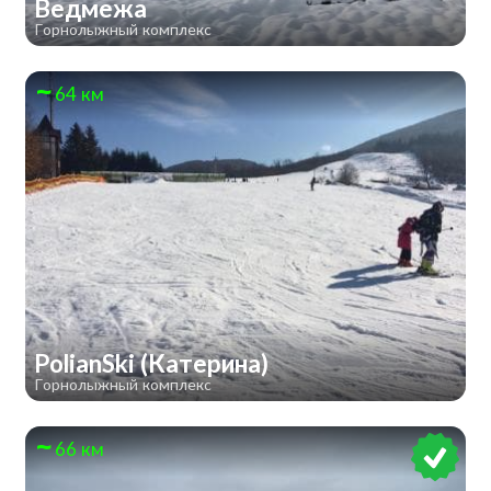
Ведмежа
Горнолыжный комплекс
64 км
PolianSki (Катерина)
Горнолыжный комплекс
66 км