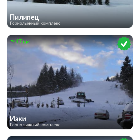
Пилипец
Горнолыжный комплекс
47 км
Изки
Горнолыжный комплекс