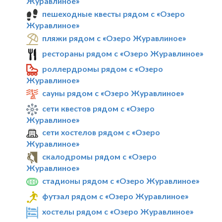
Журавлиное»
пешеходные квесты рядом с «Озеро
Журавлиное»
пляжи рядом с «Озеро Журавлиное»
рестораны рядом с «Озеро Журавлиное»
роллердромы рядом с «Озеро
Журавлиное»
сауны рядом с «Озеро Журавлиное»
сети квестов рядом с «Озеро
Журавлиное»
сети хостелов рядом с «Озеро
Журавлиное»
скалодромы рядом с «Озеро
Журавлиное»
стадионы рядом с «Озеро Журавлиное»
футзал рядом с «Озеро Журавлиное»
хостелы рядом с «Озеро Журавлиное»