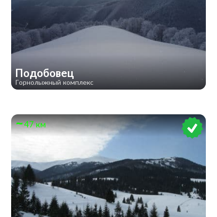
Подобовец
Горнолыжный комплекс
47 км