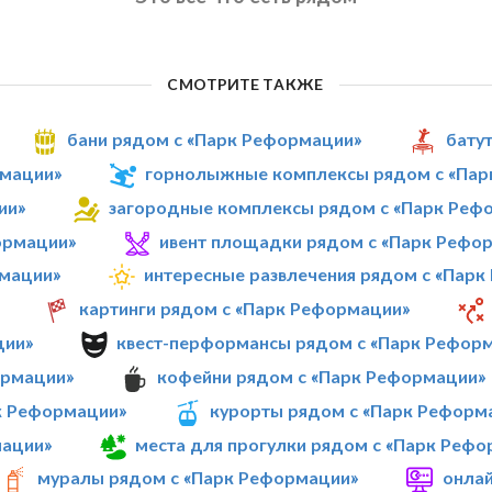
СМОТРИТЕ ТАКЖЕ
бани рядом с «Парк Реформации»
бату
рмации»
горнолыжные комплексы рядом с «Пар
ии»
загородные комплексы рядом с «Парк Реф
ормации»
ивент площадки рядом с «Парк Рефо
рмации»
интересные развлечения рядом с «Пар
картинги рядом с «Парк Реформации»
ции»
квест-перформансы рядом с «Парк Рефор
ормации»
кофейни рядом с «Парк Реформации»
рк Реформации»
курорты рядом с «Парк Реформ
мации»
места для прогулки рядом с «Парк Реф
муралы рядом с «Парк Реформации»
онлай