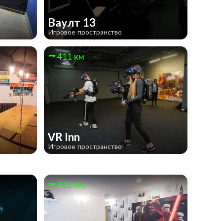
Ваулт 13
Игровое пространство
411 км
VR Inn
Игровое пространство
412 км