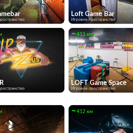
Gamebar
Loft Game Bar
пространство
Игровое пространство
м
411 км
VR
LOFT Game Space
пространство
Игровое пространство
м
412 км