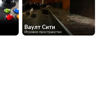
Ваулт Сити
Игровое пространство