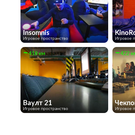
Insomnis
Kino
Игровое пространство
Игровое 
418 км
422 к
Ваулт 21
Чекп
Игровое пространство
Игровое 