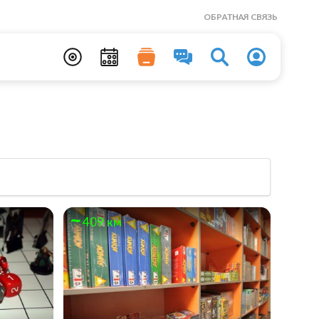
ОБРАТНАЯ СВЯЗЬ
409 км