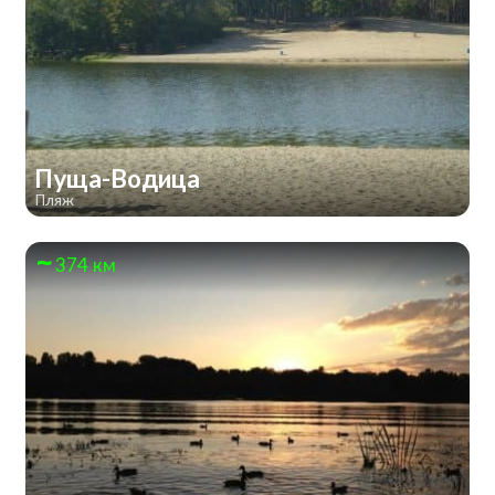
Пуща-Водица
Пляж
374 км