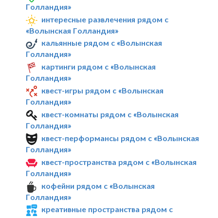
Голландия»
интересные развлечения рядом с
«Волынская Голландия»
кальянные рядом с «Волынская
Голландия»
картинги рядом с «Волынская
Голландия»
квест-игры рядом с «Волынская
Голландия»
квест-комнаты рядом с «Волынская
Голландия»
квест-перформансы рядом с «Волынская
Голландия»
квест-пространства рядом с «Волынская
Голландия»
кофейни рядом с «Волынская
Голландия»
креативные пространства рядом с