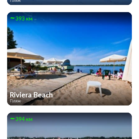
Пляж
393 км
Riviera Beach
Пляж
394 км