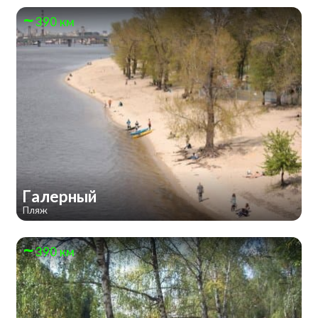
390 км
Галерный
Пляж
390 км