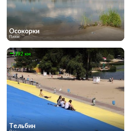
Осокорки
Пляж
392 км
Тельбин