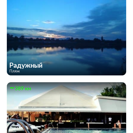
Радужный
Пляж
389 км