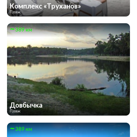
Комплекс «Труханов»
Пляж
389 км
Довбычка
Пляж
389 км