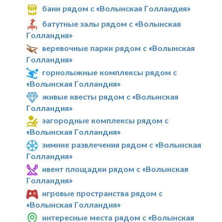
бани рядом с «Волынская Голландия»
батутные залы рядом с «Волынская
Голландия»
веревочные парки рядом с «Волынская
Голландия»
горнолыжные комплексы рядом с
«Волынская Голландия»
живые квесты рядом с «Волынская
Голландия»
загородные комплексы рядом с
«Волынская Голландия»
зимние развлечения рядом с «Волынская
Голландия»
ивент площадки рядом с «Волынская
Голландия»
игровые пространства рядом с
«Волынская Голландия»
интересные места рядом с «Волынская