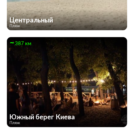
Центральный
Пляж
387 км
Южный берег Киева
Пляж