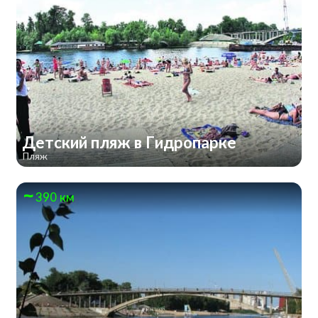
Детский пляж в Гидропарке
Пляж
390 км