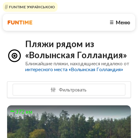
FUNTIME УКРАЇНСЬКОЮ
Меню
☰
Пляжи рядом из
«Волынская Голландия»
Ближайшие пляжи, находящиеся недалеко от
интересного места «Волынская Голландия»
Фильтровать
372 км