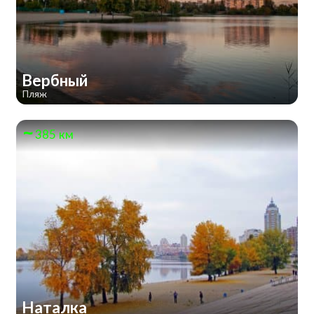
Вербный
Пляж
385 км
Наталка