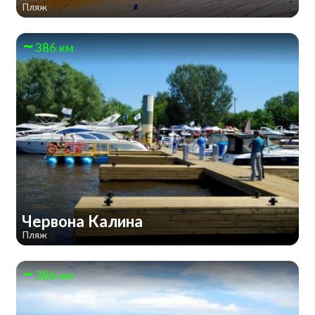
Пляж
386 км
Червона Калина
Пляж
386 км