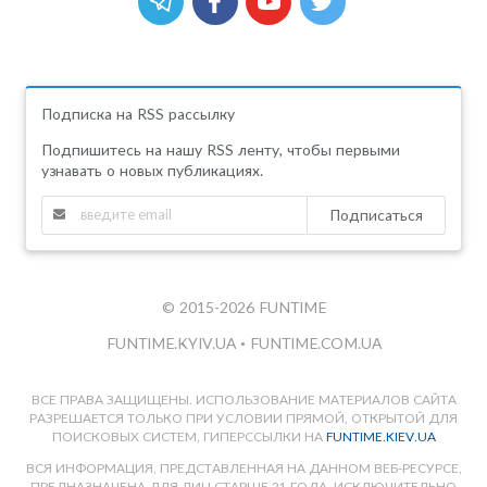
Подписка на RSS рассылку
Подпишитесь на нашу RSS ленту, чтобы первыми
узнавать о новых публикациях.
Подписаться
© 2015-2026 FUNTIME
FUNTIME.KYIV.UA
•
FUNTIME.COM.UA
ВСЕ ПРАВА ЗАЩИЩЕНЫ. ИСПОЛЬЗОВАНИЕ МАТЕРИАЛОВ САЙТА
РАЗРЕШАЕТСЯ ТОЛЬКО ПРИ УСЛОВИИ ПРЯМОЙ, ОТКРЫТОЙ ДЛЯ
ПОИСКОВЫХ СИСТЕМ, ГИПЕРССЫЛКИ НА
FUNTIME.KIEV.UA
ВСЯ ИНФОРМАЦИЯ, ПРЕДСТАВЛЕННАЯ НА ДАННОМ ВЕБ-РЕСУРСЕ,
ПРЕДНАЗНАЧЕНА ДЛЯ ЛИЦ СТАРШЕ 21 ГОДА, ИСКЛЮЧИТЕЛЬНО