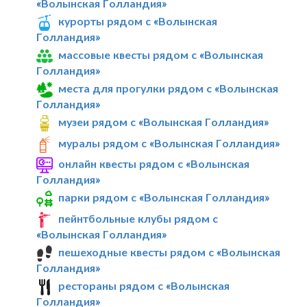
«Волынская Голландия»
курорты рядом с «Волынская
Голландия»
массовые квесты рядом с «Волынская
Голландия»
места для прогулки рядом с «Волынская
Голландия»
музеи рядом с «Волынская Голландия»
муралы рядом с «Волынская Голландия»
онлайн квесты рядом с «Волынская
Голландия»
парки рядом с «Волынская Голландия»
пейнтбольные клубы рядом с
«Волынская Голландия»
пешеходные квесты рядом с «Волынская
Голландия»
рестораны рядом с «Волынская
Голландия»