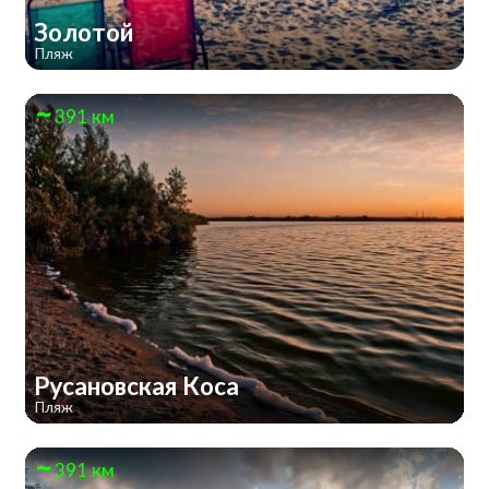
Золотой
Пляж
391 км
Русановская Коса
Пляж
391 км