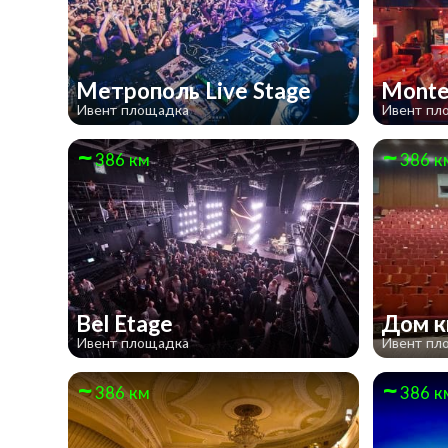
Метрополь Live Stage
Monte
Ивент площадка
Ивент пл
386 км
386 к
Bel Etage
Дом 
Ивент площадка
Ивент пл
386 км
386 к