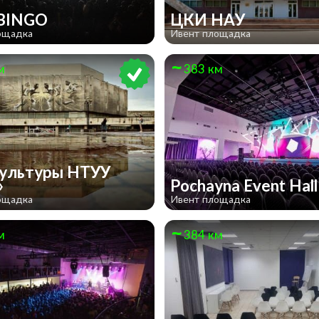
 BINGO
ЦКИ НАУ
ощадка
Ивент площадка
м
383 км
ультуры НТУУ
»
Pochayna Event Hal
ощадка
Ивент площадка
м
384 км