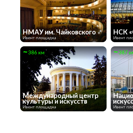
НМАУ им. Чайковского
НСК «
Ивент площадка
Ивент пл
386 км
387 к
Международный центр
Нацио
культуры и искусств
искус
Ивент площадка
Ивент пл