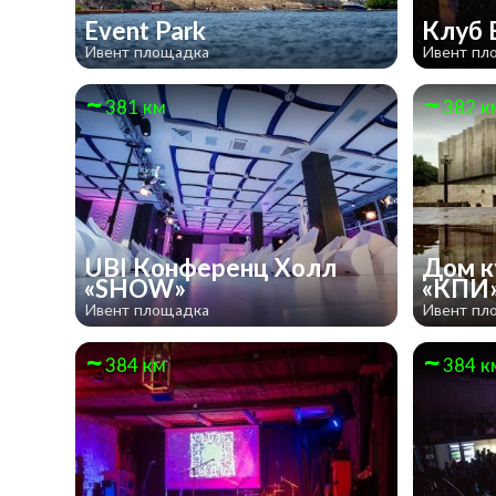
Event Park
Клуб
Ивент площадка
Ивент пл
381 км
382 к
UBI Конференц Холл
Дом к
«SHOW»
«КПИ
Ивент площадка
Ивент пл
384 км
384 к