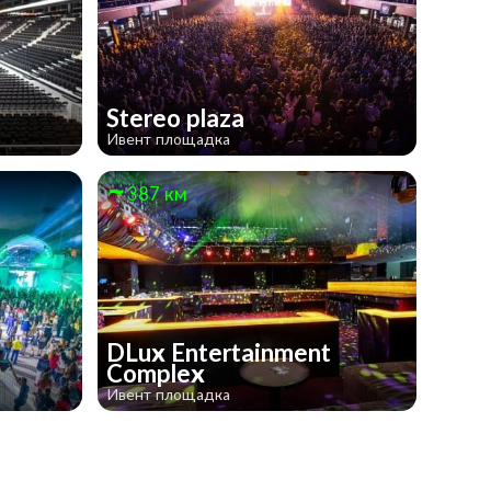
Stereo plaza
Ивент площадка
387 км
DLux Entertainment
Complex
Ивент площадка