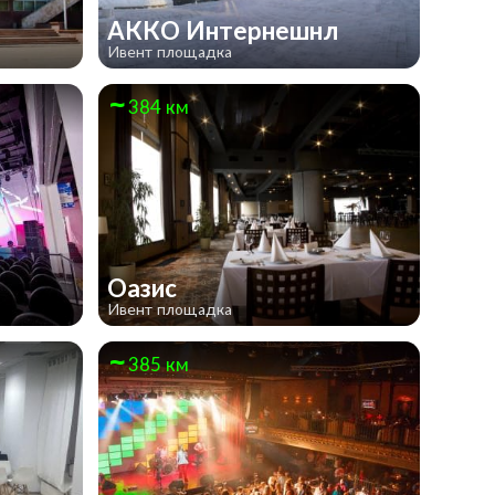
АККО Интернешнл
Ивент площадка
384 км
l
Оазис
Ивент площадка
385 км