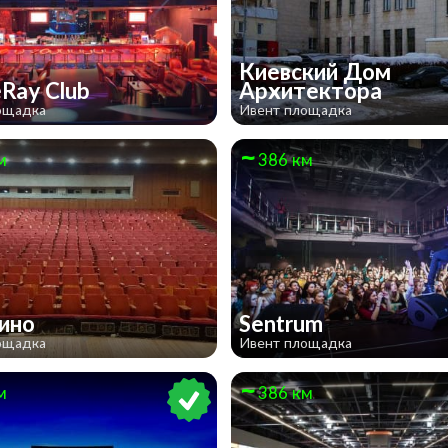
Киевский Дом
Ray Club
Архитектора
ощадка
Ивент площадка
м
386 км
кино
Sentrum
ощадка
Ивент площадка
м
386 км