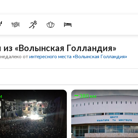
 из «Волынская Голландия»
 недалеко от
интересного места «Волынская Голландия»
м
380 км