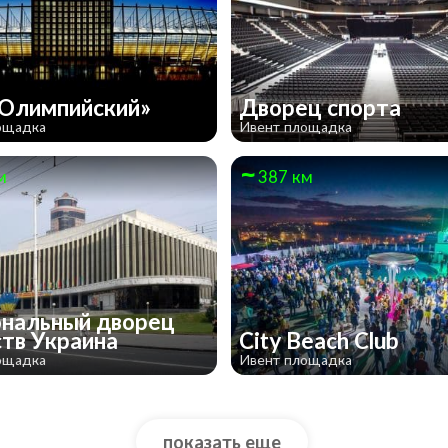
Олимпийский»
Дворец спорта
ощадка
Ивент площадка
м
387 км
нальный дворец
ств Украина
City Beach Club
ощадка
Ивент площадка
показать еще