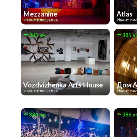
Mezzanine
Atlas
Ивент площадка
Ивент пл
385 км
385 к
Vozdvizhenka Arts House
Дом 
Ивент площадка
Ивент пл
386 км
386 к