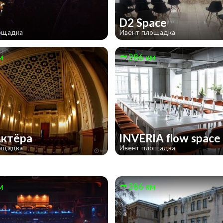
D2 Space
ощадка
Ивент площадка
м
386 км
Актёра
INVERIA flow space
ощадка
Ивент площадка
м
386 км