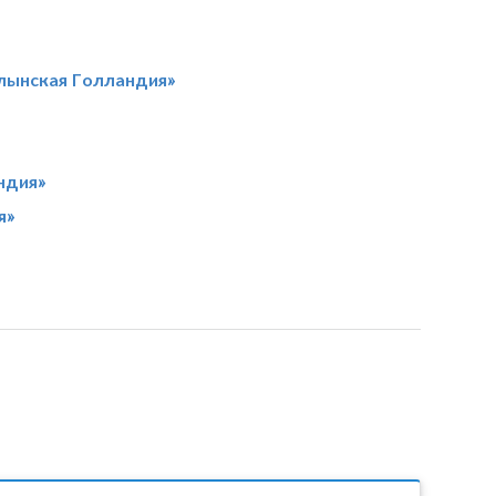
лынская Голландия»
ндия»
я»