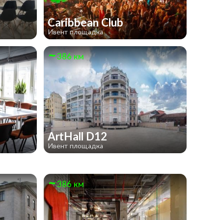
Caribbean Club
Ивент площадка
386 км
ArtHall D12
Ивент площадка
386 км