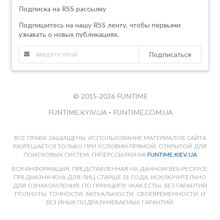
Подписка на RSS рассылку
Подпишитесь на нашу RSS ленту, чтобы первыми
узнавать о новых публикациях.
Подписаться
© 2015-2026 FUNTIME
FUNTIME.KYIV.UA
•
FUNTIME.COM.UA
ВСЕ ПРАВА ЗАЩИЩЕНЫ. ИСПОЛЬЗОВАНИЕ МАТЕРИАЛОВ САЙТА
РАЗРЕШАЕТСЯ ТОЛЬКО ПРИ УСЛОВИИ ПРЯМОЙ, ОТКРЫТОЙ ДЛЯ
ПОИСКОВЫХ СИСТЕМ, ГИПЕРССЫЛКИ НА
FUNTIME.KIEV.UA
ВСЯ ИНФОРМАЦИЯ, ПРЕДСТАВЛЕННАЯ НА ДАННОМ ВЕБ-РЕСУРСЕ,
ПРЕДНАЗНАЧЕНА ДЛЯ ЛИЦ СТАРШЕ 21 ГОДА, ИСКЛЮЧИТЕЛЬНО
ДЛЯ ОЗНАКОМЛЕНИЯ, ПО ПРИНЦИПУ «КАК ЕСТЬ», БЕЗ ГАРАНТИЙ
ПОЛНОТЫ, ТОЧНОСТИ, АКТУАЛЬНОСТИ, СВОЕВРЕМЕННОСТИ, И
БЕЗ ИНЫХ ПОДРАЗУМЕВАЕМЫХ ГАРАНТИЙ.