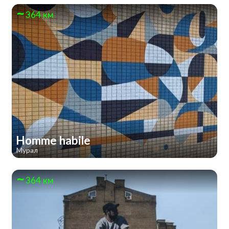
364 км
Homme habile
Мурал
364 км