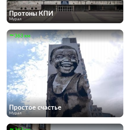
Протоны КПИ
Мурал
363 км
Простое счастье
Мурал
363 км