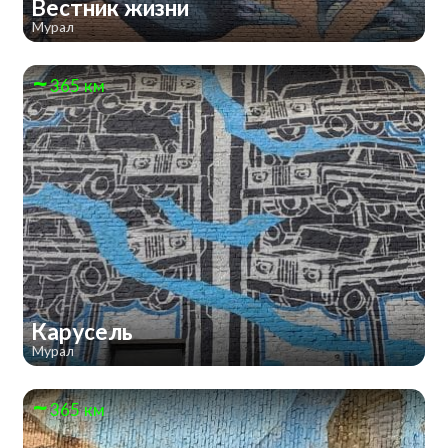
Вестник жизни
Мурал
365 км
Карусель
Мурал
365 км