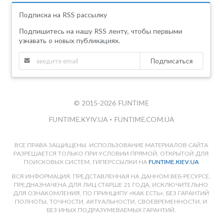
Подписка на RSS рассылку
Подпишитесь на нашу RSS ленту, чтобы первыми
узнавать о новых публикациях.
Подписаться
© 2015-2026 FUNTIME
FUNTIME.KYIV.UA
•
FUNTIME.COM.UA
ВСЕ ПРАВА ЗАЩИЩЕНЫ. ИСПОЛЬЗОВАНИЕ МАТЕРИАЛОВ САЙТА
РАЗРЕШАЕТСЯ ТОЛЬКО ПРИ УСЛОВИИ ПРЯМОЙ, ОТКРЫТОЙ ДЛЯ
ПОИСКОВЫХ СИСТЕМ, ГИПЕРССЫЛКИ НА
FUNTIME.KIEV.UA
ВСЯ ИНФОРМАЦИЯ, ПРЕДСТАВЛЕННАЯ НА ДАННОМ ВЕБ-РЕСУРСЕ,
ПРЕДНАЗНАЧЕНА ДЛЯ ЛИЦ СТАРШЕ 21 ГОДА, ИСКЛЮЧИТЕЛЬНО
ДЛЯ ОЗНАКОМЛЕНИЯ, ПО ПРИНЦИПУ «КАК ЕСТЬ», БЕЗ ГАРАНТИЙ
ПОЛНОТЫ, ТОЧНОСТИ, АКТУАЛЬНОСТИ, СВОЕВРЕМЕННОСТИ, И
БЕЗ ИНЫХ ПОДРАЗУМЕВАЕМЫХ ГАРАНТИЙ.