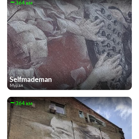
364 км
Selfmademan
Мурал
364 км