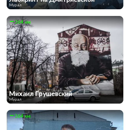
Мурал
364 км
Михаил Грушевский
Мурал
364 км