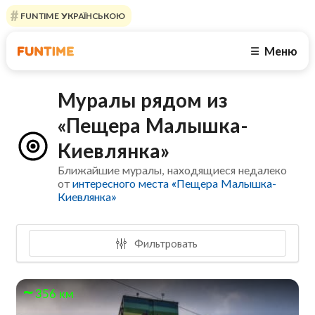
FUNTIME УКРАЇНСЬКОЮ
Меню
☰
Муралы рядом из
«Пещера Малышка-
Киевлянка»
Ближайшие муралы, находящиеся недалеко
от
интересного места «Пещера Малышка-
Киевлянка»
Фильтровать
356 км