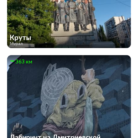
Круты
Мурал
363 км
Лабиринт на Дмитриевской