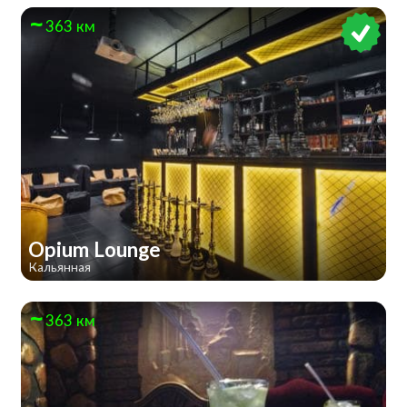
363 км
Opium Lounge
Кальянная
363 км