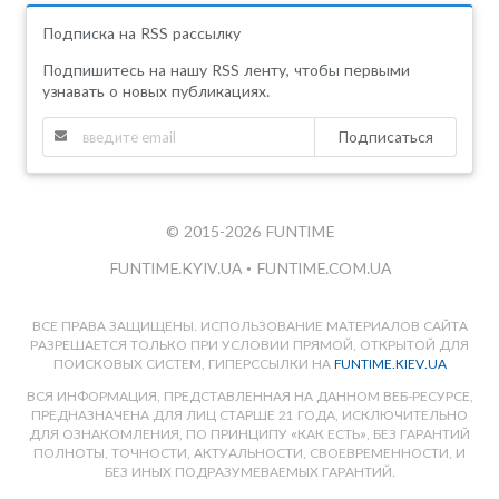
Подписка на RSS рассылку
Подпишитесь на нашу RSS ленту, чтобы первыми
узнавать о новых публикациях.
Подписаться
© 2015-2026 FUNTIME
FUNTIME.KYIV.UA
•
FUNTIME.COM.UA
ВСЕ ПРАВА ЗАЩИЩЕНЫ. ИСПОЛЬЗОВАНИЕ МАТЕРИАЛОВ САЙТА
РАЗРЕШАЕТСЯ ТОЛЬКО ПРИ УСЛОВИИ ПРЯМОЙ, ОТКРЫТОЙ ДЛЯ
ПОИСКОВЫХ СИСТЕМ, ГИПЕРССЫЛКИ НА
FUNTIME.KIEV.UA
ВСЯ ИНФОРМАЦИЯ, ПРЕДСТАВЛЕННАЯ НА ДАННОМ ВЕБ-РЕСУРСЕ,
ПРЕДНАЗНАЧЕНА ДЛЯ ЛИЦ СТАРШЕ 21 ГОДА, ИСКЛЮЧИТЕЛЬНО
ДЛЯ ОЗНАКОМЛЕНИЯ, ПО ПРИНЦИПУ «КАК ЕСТЬ», БЕЗ ГАРАНТИЙ
ПОЛНОТЫ, ТОЧНОСТИ, АКТУАЛЬНОСТИ, СВОЕВРЕМЕННОСТИ, И
БЕЗ ИНЫХ ПОДРАЗУМЕВАЕМЫХ ГАРАНТИЙ.