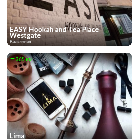
EASY Hookah and Tea Place
Westgate
Кальянная
365 км
Lima