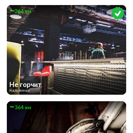
364 км
Не горчит
Кальянная
364 км