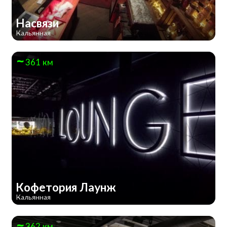
Насвязи
Кальянная
361 км
Кофетория Лаунж
Кальянная
362 км