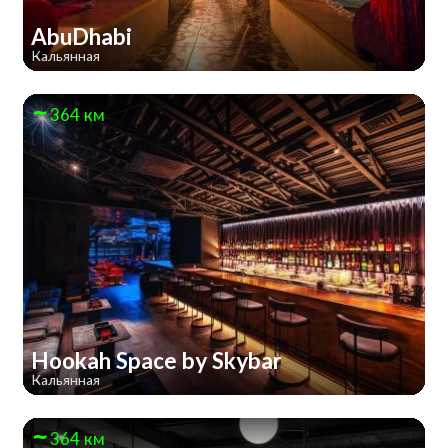
AbuDhabi
Кальянная
364 км
Hookah Space by Skybar
Кальянная
364 км