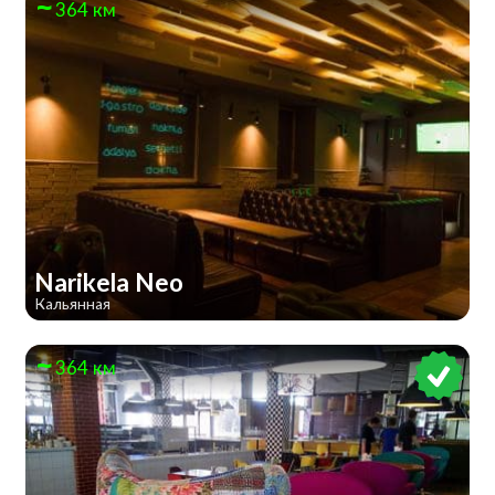
364 км
Narikela Neo
Кальянная
364 км