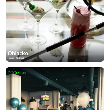
Oblacko
Кальянная
357 км