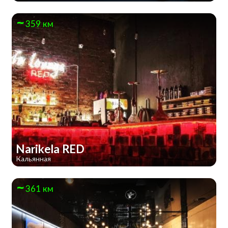
359 км
Narikela RED
Кальянная
361 км