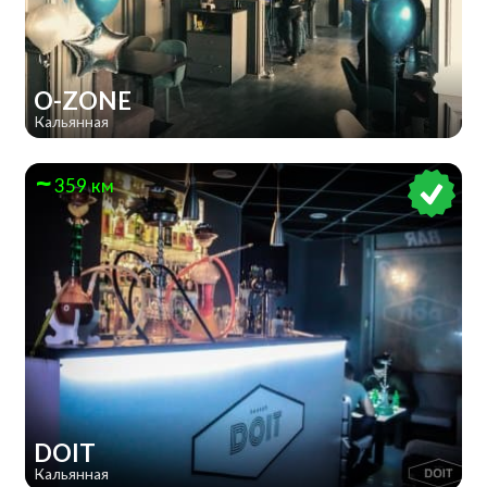
O-ZONE
Кальянная
359 км
DOIT
Кальянная