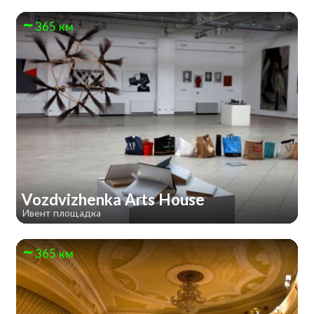
365 км
Vozdvizhenka Arts House
Ивент площадка
365 км