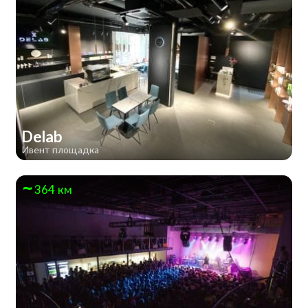
Delab
Ивент площадка
364 км