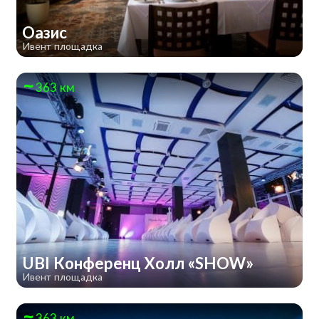
Оазис
Ивент площадка
363 км
UBI Конференц Холл «SHOW»
Ивент площадка
363 км