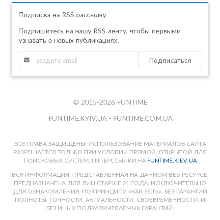
Подписка на RSS рассылку
Подпишитесь на нашу RSS ленту, чтобы первыми
узнавать о новых публикациях.
Подписаться
© 2015-2026 FUNTIME
FUNTIME.KYIV.UA
•
FUNTIME.COM.UA
ВСЕ ПРАВА ЗАЩИЩЕНЫ. ИСПОЛЬЗОВАНИЕ МАТЕРИАЛОВ САЙТА
РАЗРЕШАЕТСЯ ТОЛЬКО ПРИ УСЛОВИИ ПРЯМОЙ, ОТКРЫТОЙ ДЛЯ
ПОИСКОВЫХ СИСТЕМ, ГИПЕРССЫЛКИ НА
FUNTIME.KIEV.UA
ВСЯ ИНФОРМАЦИЯ, ПРЕДСТАВЛЕННАЯ НА ДАННОМ ВЕБ-РЕСУРСЕ,
ПРЕДНАЗНАЧЕНА ДЛЯ ЛИЦ СТАРШЕ 21 ГОДА, ИСКЛЮЧИТЕЛЬНО
ДЛЯ ОЗНАКОМЛЕНИЯ, ПО ПРИНЦИПУ «КАК ЕСТЬ», БЕЗ ГАРАНТИЙ
ПОЛНОТЫ, ТОЧНОСТИ, АКТУАЛЬНОСТИ, СВОЕВРЕМЕННОСТИ, И
БЕЗ ИНЫХ ПОДРАЗУМЕВАЕМЫХ ГАРАНТИЙ.