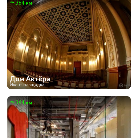
364 км
Дом Актёра
Ивент площадка
364 км