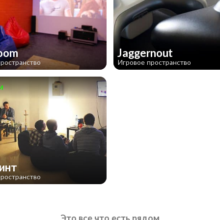
Room
Jaggernout
пространство
Игровое пространство
м
оинт
пространство
Это все что есть рядом