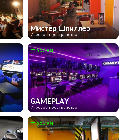
Мистер Шпиллер
Игровое пространство
557 км
GAMEPLAY
Игровое пространство
560 км