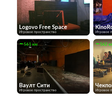
Logovo Free Space
Kino
Игровое пространство
Игровое 
561 км
562 к
Ваулт Сити
Чекп
Игровое пространство
Игровое 