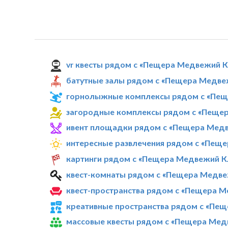
vr квесты рядом с «Пещера Медвежий 
батутные залы рядом с «Пещера Медве
горнолыжные комплексы рядом с «Пе
загородные комплексы рядом с «Пеще
ивент площадки рядом с «Пещера Мед
интересные развлечения рядом с «Пещ
картинги рядом с «Пещера Медвежий К
квест-комнаты рядом с «Пещера Медв
квест-пространства рядом с «Пещера 
креативные пространства рядом с «Пе
массовые квесты рядом с «Пещера Ме