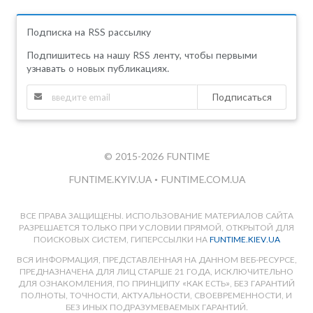
Подписка на RSS рассылку
Подпишитесь на нашу RSS ленту, чтобы первыми
узнавать о новых публикациях.
Подписаться
© 2015-2026 FUNTIME
FUNTIME.KYIV.UA
•
FUNTIME.COM.UA
ВСЕ ПРАВА ЗАЩИЩЕНЫ. ИСПОЛЬЗОВАНИЕ МАТЕРИАЛОВ САЙТА
РАЗРЕШАЕТСЯ ТОЛЬКО ПРИ УСЛОВИИ ПРЯМОЙ, ОТКРЫТОЙ ДЛЯ
ПОИСКОВЫХ СИСТЕМ, ГИПЕРССЫЛКИ НА
FUNTIME.KIEV.UA
ВСЯ ИНФОРМАЦИЯ, ПРЕДСТАВЛЕННАЯ НА ДАННОМ ВЕБ-РЕСУРСЕ,
ПРЕДНАЗНАЧЕНА ДЛЯ ЛИЦ СТАРШЕ 21 ГОДА, ИСКЛЮЧИТЕЛЬНО
ДЛЯ ОЗНАКОМЛЕНИЯ, ПО ПРИНЦИПУ «КАК ЕСТЬ», БЕЗ ГАРАНТИЙ
ПОЛНОТЫ, ТОЧНОСТИ, АКТУАЛЬНОСТИ, СВОЕВРЕМЕННОСТИ, И
БЕЗ ИНЫХ ПОДРАЗУМЕВАЕМЫХ ГАРАНТИЙ.