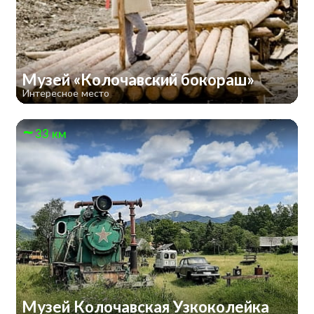
Музей «Колочавский бокораш»
Интересное место
33 км
Музей Колочавская Узкоколейка