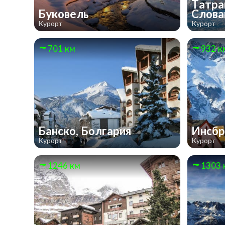
Татра
Буковель
Слова
Курорт
Курорт
701 км
932 к
Банско, Болгария
Инсбр
Курорт
Курорт
1246 км
1303 