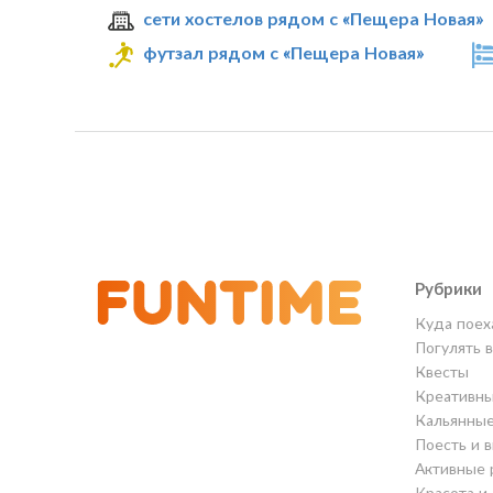
сети хостелов рядом с «Пещера Новая»
футзал рядом с «Пещера Новая»
Рубрики
Куда поех
Погулять 
Квесты
Креативны
Кальянны
Поесть и 
Активные 
Красота и