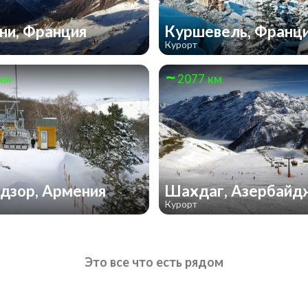
и, Франция
Куршевель, Франц
Курорт
км
2077 км
дзор, Армения
Шахдаг, Азербай
Курорт
Это все что есть рядом