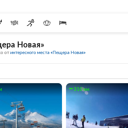
щера Новая»
ко от
интересного места «Пещера Новая»
м
310 км