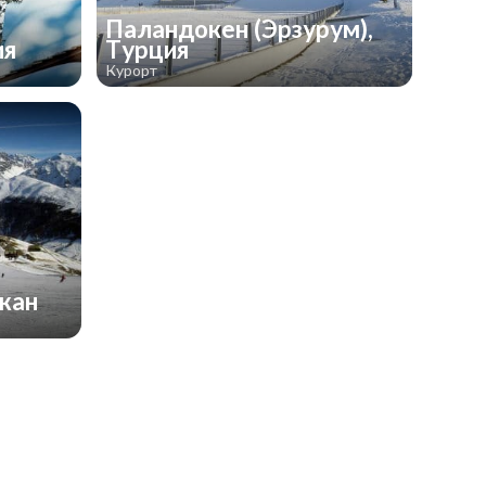
Паландокен (Эрзурум),
ия
Турция
Курорт
джан