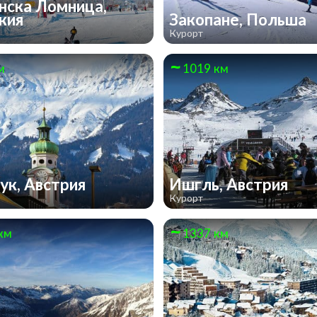
нска Ломница,
кия
Закопане, Польша
Курорт
м
1019 км
ук, Австрия
Ишгль, Австрия
Курорт
км
1337 км