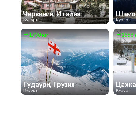
Червиния, Италия
Шамон
Курорт
Курорт
1730 км
1858 
Гудаури, Грузия
Цахка
Курорт
Курорт