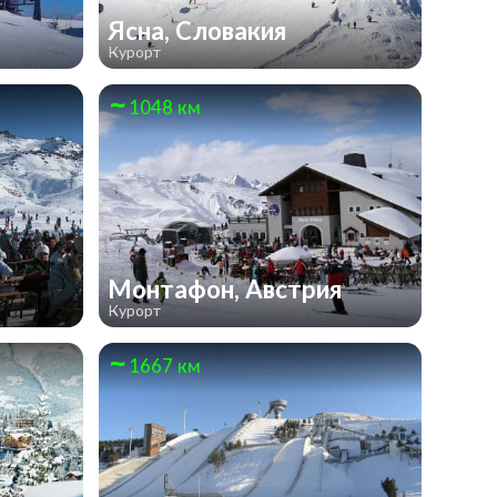
Ясна, Словакия
Курорт
1048 км
Монтафон, Австрия
Курорт
1667 км