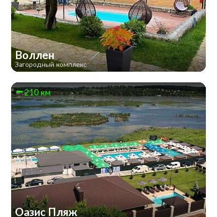
Воллен
Загородный комплекс
210 км
Оазис Пляж