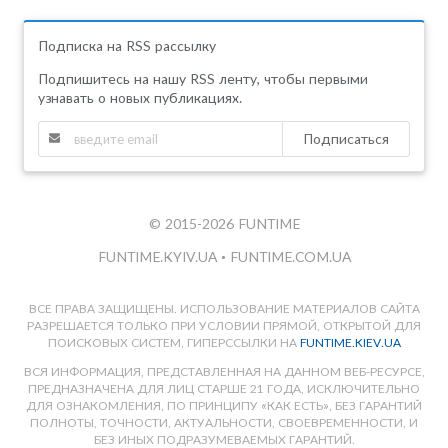
Подписка на RSS рассылку
Подпишитесь на нашу RSS ленту, чтобы первыми
узнавать о новых публикациях.
Подписаться
© 2015-2026 FUNTIME
FUNTIME.KYIV.UA
•
FUNTIME.COM.UA
ВСЕ ПРАВА ЗАЩИЩЕНЫ. ИСПОЛЬЗОВАНИЕ МАТЕРИАЛОВ САЙТА
РАЗРЕШАЕТСЯ ТОЛЬКО ПРИ УСЛОВИИ ПРЯМОЙ, ОТКРЫТОЙ ДЛЯ
ПОИСКОВЫХ СИСТЕМ, ГИПЕРССЫЛКИ НА
FUNTIME.KIEV.UA
ВСЯ ИНФОРМАЦИЯ, ПРЕДСТАВЛЕННАЯ НА ДАННОМ ВЕБ-РЕСУРСЕ,
ПРЕДНАЗНАЧЕНА ДЛЯ ЛИЦ СТАРШЕ 21 ГОДА, ИСКЛЮЧИТЕЛЬНО
ДЛЯ ОЗНАКОМЛЕНИЯ, ПО ПРИНЦИПУ «КАК ЕСТЬ», БЕЗ ГАРАНТИЙ
ПОЛНОТЫ, ТОЧНОСТИ, АКТУАЛЬНОСТИ, СВОЕВРЕМЕННОСТИ, И
БЕЗ ИНЫХ ПОДРАЗУМЕВАЕМЫХ ГАРАНТИЙ.