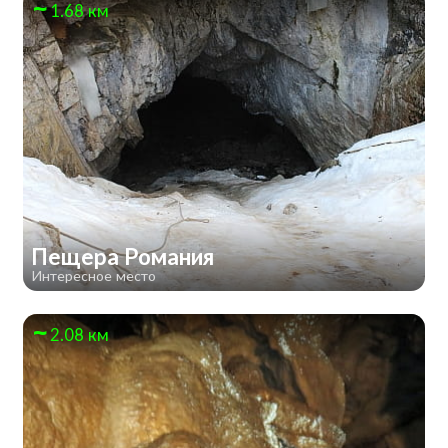
1.68 км
Пещера Романия
Интересное место
2.08 км