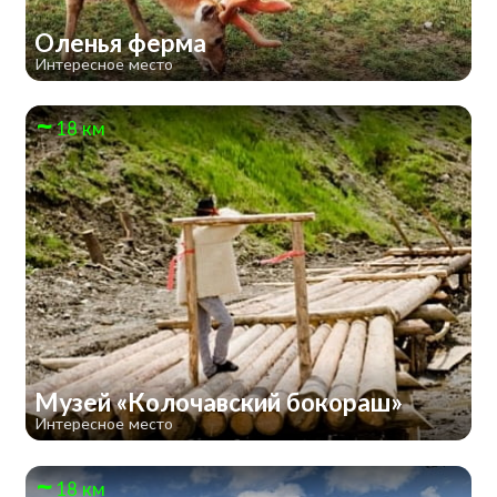
Оленья ферма
Интересное место
18 км
Музей «Колочавский бокораш»
Интересное место
18 км