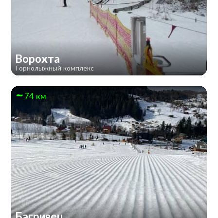
Ворохта
Горнолыжный комплекс
74 км
Багривец