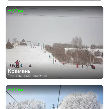
67 км
Кремень
Горнолыжный комплекс
67 км