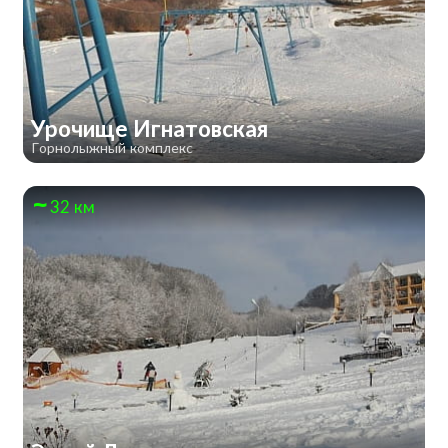
Урочище Игнатовская
Горнолыжный комплекс
32 км