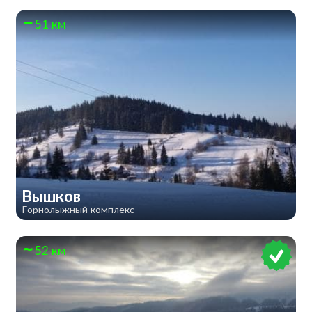
51 км
Вышков
Горнолыжный комплекс
52 км