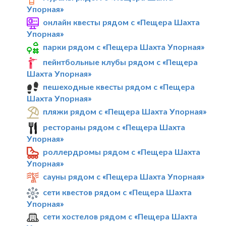
Упорная»
онлайн квесты рядом с «Пещера Шахта
Упорная»
парки рядом с «Пещера Шахта Упорная»
пейнтбольные клубы рядом с «Пещера
Шахта Упорная»
пешеходные квесты рядом с «Пещера
Шахта Упорная»
пляжи рядом с «Пещера Шахта Упорная»
рестораны рядом с «Пещера Шахта
Упорная»
роллердромы рядом с «Пещера Шахта
Упорная»
сауны рядом с «Пещера Шахта Упорная»
сети квестов рядом с «Пещера Шахта
Упорная»
сети хостелов рядом с «Пещера Шахта