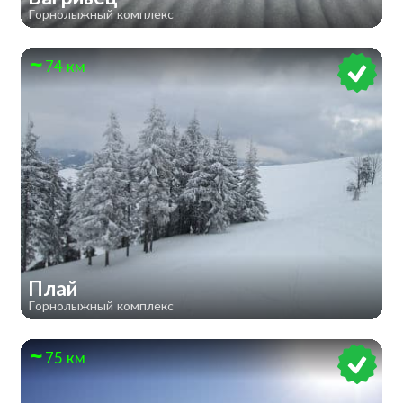
Горнолыжный комплекс
74 км
Плай
Горнолыжный комплекс
75 км