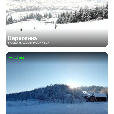
Верховина
Горнолыжный комплекс
97 км