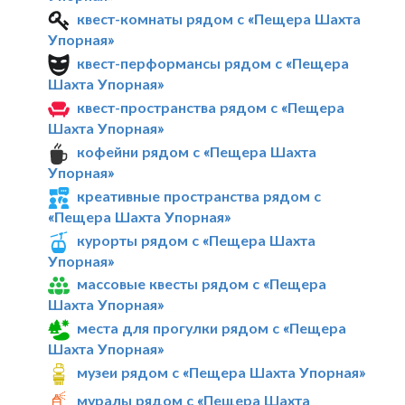
квест-комнаты рядом с «Пещера Шахта
Упорная»
квест-перформансы рядом с «Пещера
Шахта Упорная»
квест-пространства рядом с «Пещера
Шахта Упорная»
кофейни рядом с «Пещера Шахта
Упорная»
креативные пространства рядом с
«Пещера Шахта Упорная»
курорты рядом с «Пещера Шахта
Упорная»
массовые квесты рядом с «Пещера
Шахта Упорная»
места для прогулки рядом с «Пещера
Шахта Упорная»
музеи рядом с «Пещера Шахта Упорная»
муралы рядом с «Пещера Шахта