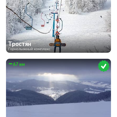
Тростян
Горнолыжный комплекс
67 км