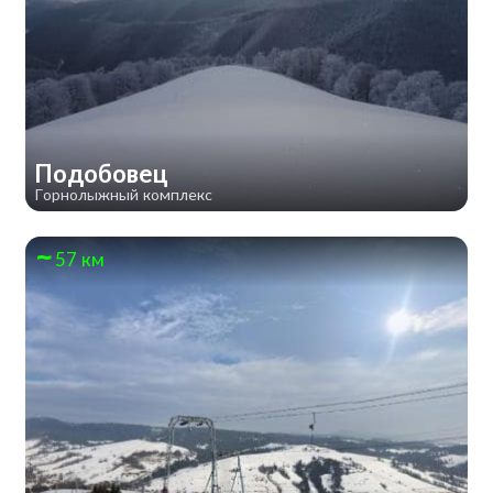
Подобовец
Горнолыжный комплекс
57 км