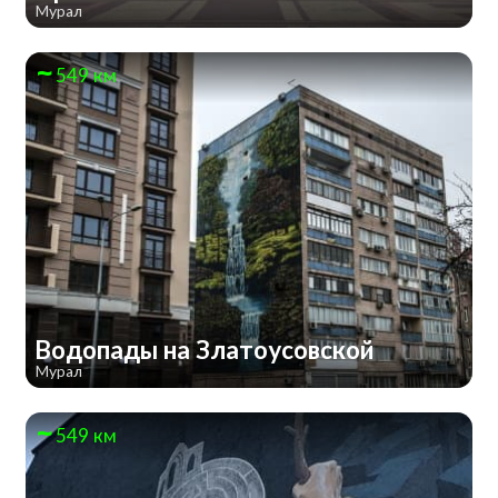
Мурал
549 км
Водопады на Златоусовской
Мурал
549 км