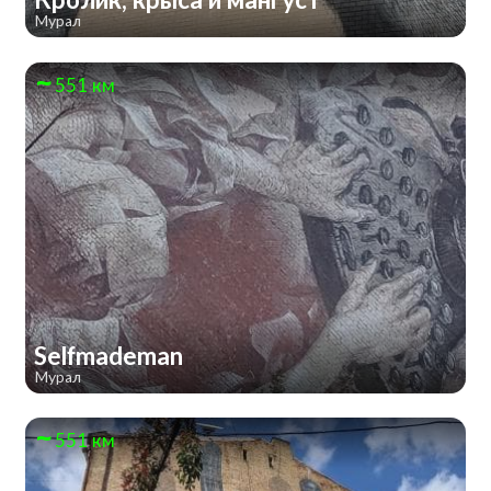
Мурал
551 км
Selfmademan
Мурал
551 км