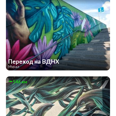
Переход на ВДНХ
Мурал
546 км