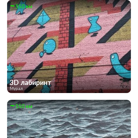
550 км
3D лабиринт
Мурал
550 км