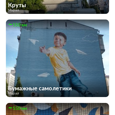
Круты
Мурал
550 км
Бумажные самолетики
Мурал
550 км