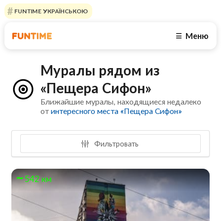
FUNTIME УКРАЇНСЬКОЮ
Меню
☰
Муралы рядом из
«Пещера Сифон»
Ближайшие муралы, находящиеся недалеко
от
интересного места «Пещера Сифон»
Фильтровать
542 км