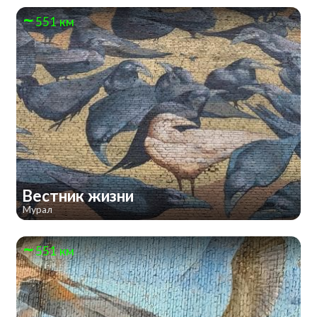
551 км
Вестник жизни
Мурал
551 км