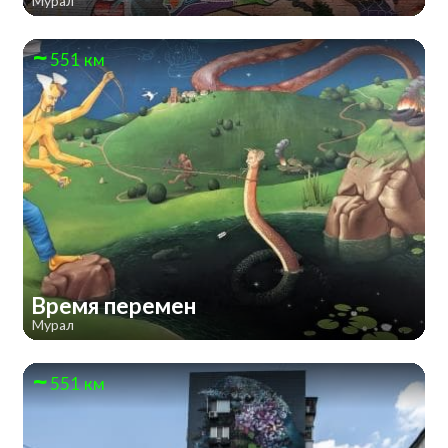
Мурал
551 км
Время перемен
Мурал
551 км