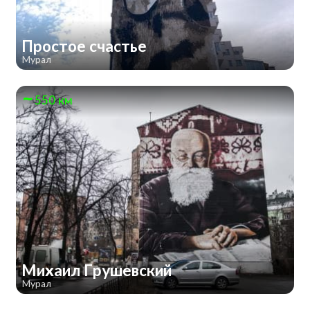
Простое счастье
Мурал
550 км
Михаил Грушевский
Мурал