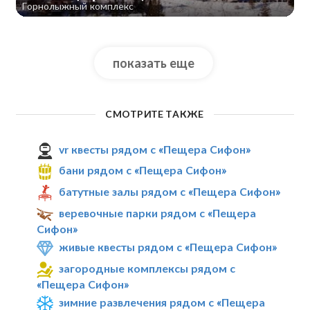
Горнолыжный комплекс
показать еще
СМОТРИТЕ ТАКЖЕ
vr квесты рядом с «Пещера Сифон»
бани рядом с «Пещера Сифон»
батутные залы рядом с «Пещера Сифон»
веревочные парки рядом с «Пещера
Сифон»
живые квесты рядом с «Пещера Сифон»
загородные комплексы рядом с
«Пещера Сифон»
зимние развлечения рядом с «Пещера