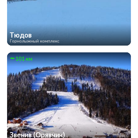
Тюдов
Горнолыжный комплекс
101 км
Звенив (Орявчик)