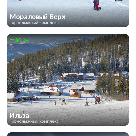
Мораловый Верх
Горнолыжный комплекс
80 км
Ильза
Горнолыжный комплекс