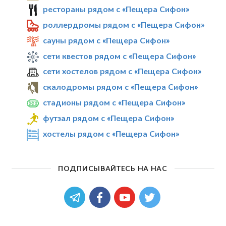
рестораны рядом с «Пещера Сифон»
роллердромы рядом с «Пещера Сифон»
сауны рядом с «Пещера Сифон»
сети квестов рядом с «Пещера Сифон»
сети хостелов рядом с «Пещера Сифон»
скалодромы рядом с «Пещера Сифон»
стадионы рядом с «Пещера Сифон»
футзал рядом с «Пещера Сифон»
хостелы рядом с «Пещера Сифон»
ПОДПИСЫВАЙТЕСЬ НА НАС