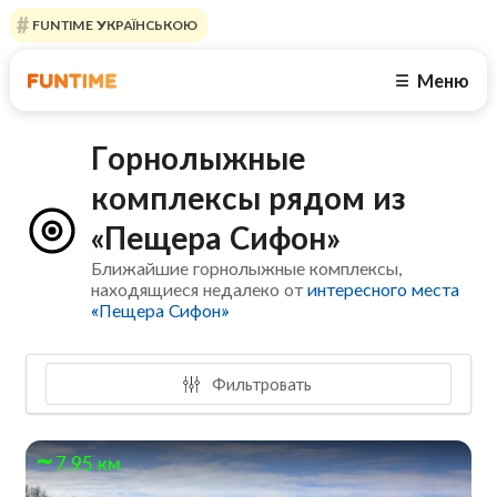
FUNTIME УКРАЇНСЬКОЮ
Меню
☰
Горнолыжные
комплексы рядом из
«Пещера Сифон»
Ближайшие горнолыжные комплексы,
находящиеся недалеко от
интересного места
«Пещера Сифон»
Фильтровать
7.95 км