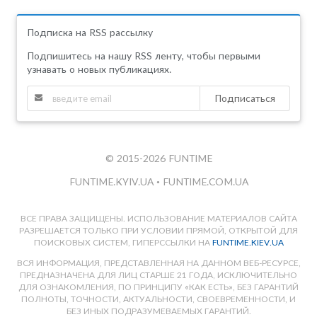
Подписка на RSS рассылку
Подпишитесь на нашу RSS ленту, чтобы первыми
узнавать о новых публикациях.
Подписаться
© 2015-2026 FUNTIME
FUNTIME.KYIV.UA
•
FUNTIME.COM.UA
ВСЕ ПРАВА ЗАЩИЩЕНЫ. ИСПОЛЬЗОВАНИЕ МАТЕРИАЛОВ САЙТА
РАЗРЕШАЕТСЯ ТОЛЬКО ПРИ УСЛОВИИ ПРЯМОЙ, ОТКРЫТОЙ ДЛЯ
ПОИСКОВЫХ СИСТЕМ, ГИПЕРССЫЛКИ НА
FUNTIME.KIEV.UA
ВСЯ ИНФОРМАЦИЯ, ПРЕДСТАВЛЕННАЯ НА ДАННОМ ВЕБ-РЕСУРСЕ,
ПРЕДНАЗНАЧЕНА ДЛЯ ЛИЦ СТАРШЕ 21 ГОДА, ИСКЛЮЧИТЕЛЬНО
ДЛЯ ОЗНАКОМЛЕНИЯ, ПО ПРИНЦИПУ «КАК ЕСТЬ», БЕЗ ГАРАНТИЙ
ПОЛНОТЫ, ТОЧНОСТИ, АКТУАЛЬНОСТИ, СВОЕВРЕМЕННОСТИ, И
БЕЗ ИНЫХ ПОДРАЗУМЕВАЕМЫХ ГАРАНТИЙ.