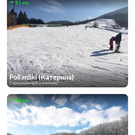
81 км
PolianSki (Катерина)
Горнолыжный комплекс
83 км