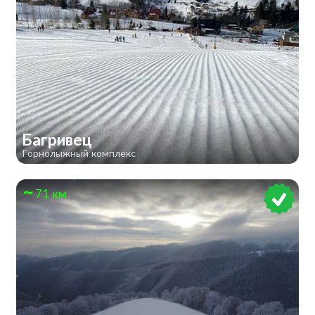
Багривец
Горнолыжный комплекс
71 км