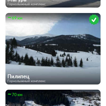
Горнолыжный комплекс
69 км
Пилипец
Горнолыжный комплекс
70 км