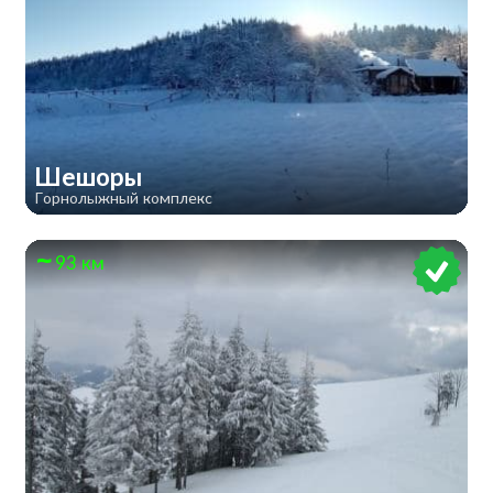
Шешоры
Горнолыжный комплекс
93 км