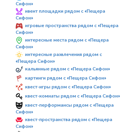
Сифон»
ивент площадки рядом с «Пещера
Сифон»
игровые пространства рядом с «Пещера
Сифон»
интересные места рядом с «Пещера
Сифон»
интересные развлечения рядом с
«Пещера Сифон»
кальянные рядом с «Пещера Сифон»
картинги рядом с «Пещера Сифон»
квест-игры рядом с «Пещера Сифон»
квест-комнаты рядом с «Пещера Сифон»
квест-перформансы рядом с «Пещера
Сифон»
квест-пространства рядом с «Пещера
Сифон»