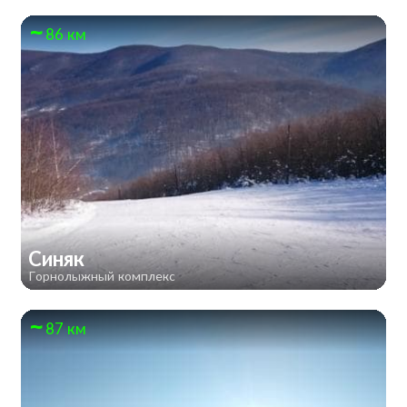
86 км
Синяк
Горнолыжный комплекс
87 км