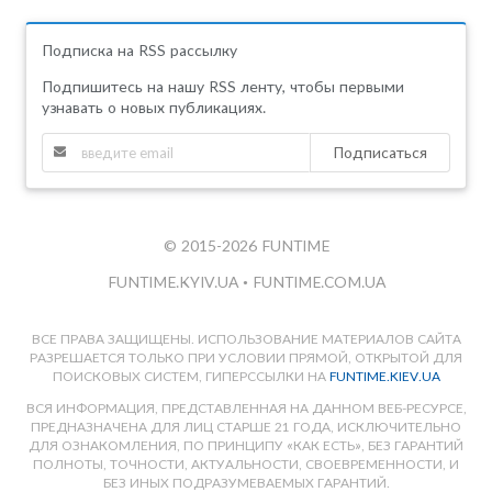
Подписка на RSS рассылку
Подпишитесь на нашу RSS ленту, чтобы первыми
узнавать о новых публикациях.
Подписаться
© 2015-2026 FUNTIME
FUNTIME.KYIV.UA
•
FUNTIME.COM.UA
ВСЕ ПРАВА ЗАЩИЩЕНЫ. ИСПОЛЬЗОВАНИЕ МАТЕРИАЛОВ САЙТА
РАЗРЕШАЕТСЯ ТОЛЬКО ПРИ УСЛОВИИ ПРЯМОЙ, ОТКРЫТОЙ ДЛЯ
ПОИСКОВЫХ СИСТЕМ, ГИПЕРССЫЛКИ НА
FUNTIME.KIEV.UA
ВСЯ ИНФОРМАЦИЯ, ПРЕДСТАВЛЕННАЯ НА ДАННОМ ВЕБ-РЕСУРСЕ,
ПРЕДНАЗНАЧЕНА ДЛЯ ЛИЦ СТАРШЕ 21 ГОДА, ИСКЛЮЧИТЕЛЬНО
ДЛЯ ОЗНАКОМЛЕНИЯ, ПО ПРИНЦИПУ «КАК ЕСТЬ», БЕЗ ГАРАНТИЙ
ПОЛНОТЫ, ТОЧНОСТИ, АКТУАЛЬНОСТИ, СВОЕВРЕМЕННОСТИ, И
БЕЗ ИНЫХ ПОДРАЗУМЕВАЕМЫХ ГАРАНТИЙ.