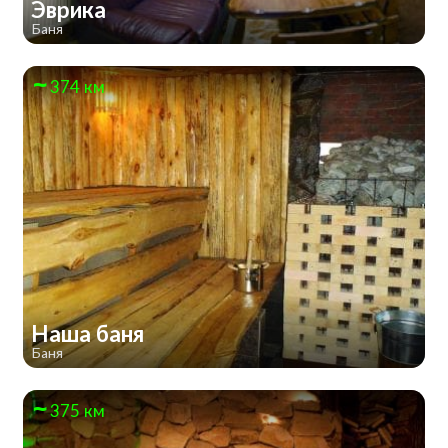
Эврика
Баня
374 км
Наша баня
Баня
375 км