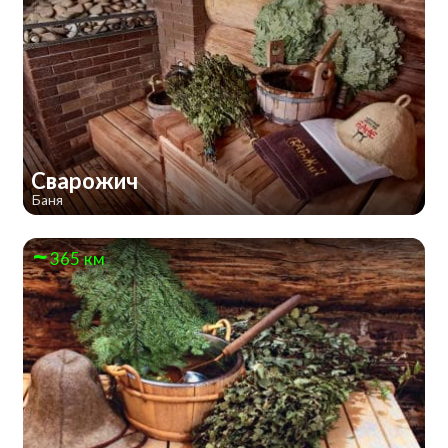
Сварожич
Баня
365 км