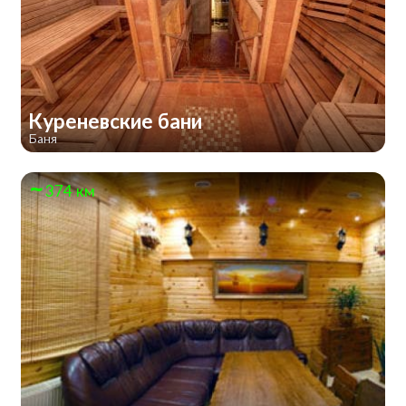
Куреневские бани
Баня
374 км