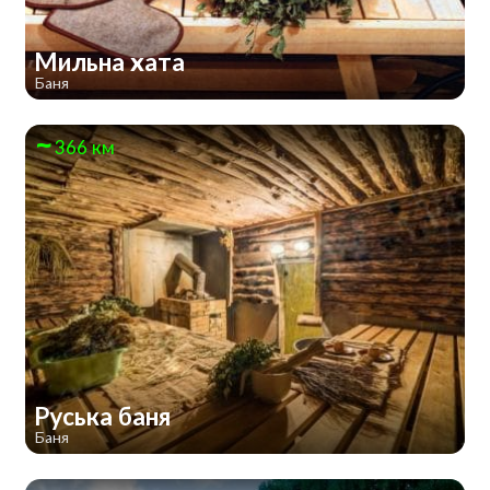
Мильна хата
Баня
366 км
Руська баня
Баня