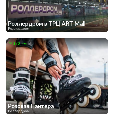
Роллердром в ТРЦ ART Mall
Роллердром
372 км
Розовая Пантера
Роллердром