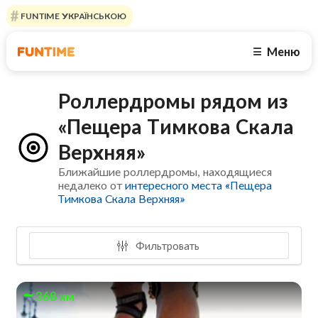
FUNTIME УКРАЇНСЬКОЮ
Меню
☰
Роллердромы рядом из
«Пещера Тимкова Скала
Верхняя»
Ближайшие роллердромы, находящиеся
недалеко от
интересного места «Пещера
Тимкова Скала Верхняя»
Фильтровать
368 км