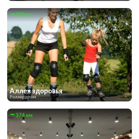
373 км
Аллея здоровья
Роллердром
374 км