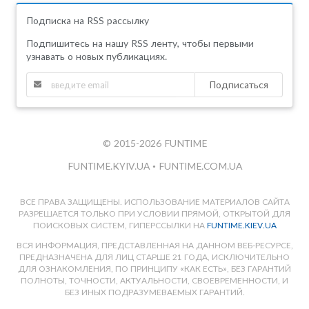
Подписка на RSS рассылку
Подпишитесь на нашу RSS ленту, чтобы первыми
узнавать о новых публикациях.
Подписаться
© 2015-2026 FUNTIME
FUNTIME.KYIV.UA
•
FUNTIME.COM.UA
ВСЕ ПРАВА ЗАЩИЩЕНЫ. ИСПОЛЬЗОВАНИЕ МАТЕРИАЛОВ САЙТА
РАЗРЕШАЕТСЯ ТОЛЬКО ПРИ УСЛОВИИ ПРЯМОЙ, ОТКРЫТОЙ ДЛЯ
ПОИСКОВЫХ СИСТЕМ, ГИПЕРССЫЛКИ НА
FUNTIME.KIEV.UA
ВСЯ ИНФОРМАЦИЯ, ПРЕДСТАВЛЕННАЯ НА ДАННОМ ВЕБ-РЕСУРСЕ,
ПРЕДНАЗНАЧЕНА ДЛЯ ЛИЦ СТАРШЕ 21 ГОДА, ИСКЛЮЧИТЕЛЬНО
ДЛЯ ОЗНАКОМЛЕНИЯ, ПО ПРИНЦИПУ «КАК ЕСТЬ», БЕЗ ГАРАНТИЙ
ПОЛНОТЫ, ТОЧНОСТИ, АКТУАЛЬНОСТИ, СВОЕВРЕМЕННОСТИ, И
БЕЗ ИНЫХ ПОДРАЗУМЕВАЕМЫХ ГАРАНТИЙ.