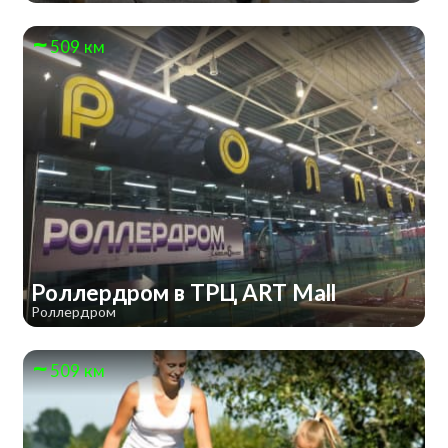
509 км
Роллердром в ТРЦ ART Mall
Роллердром
509 км