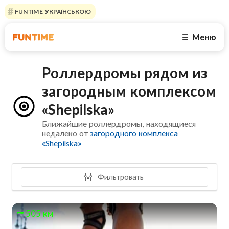
FUNTIME УКРАЇНСЬКОЮ
Меню
☰
Роллердромы рядом из
загородным комплексом
«Shepilska»
Ближайшие роллердромы, находящиеся
недалеко от
загородного комплекса
«Shepilska»
Фильтровать
505 км