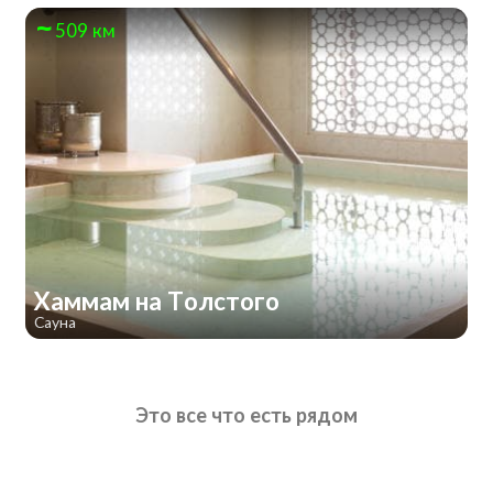
509 км
Хаммам на Толстого
Сауна
Это все что есть рядом