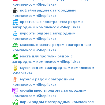
комплексом «Shepilska»
кофейни рядом с загородным
комплексом «Shepilska»
креативные пространства рядом с
загородным комплексом «Shepilska»
курорты рядом с загородным
комплексом «Shepilska»
массовые квесты рядом с загородным
комплексом «Shepilska»
места для прогулки рядом с
загородным комплексом «Shepilska»
музеи рядом с загородным комплексом
«Shepilska»
муралы рядом с загородным
комплексом «Shepilska»
онлайн квесты рядом с загородным
комплексом «Shepilska»
парки рядом с загородным комплексом