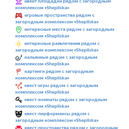
ивент площадки рядом с загородным
комплексом «Shepilska»
игровые пространства рядом с
загородным комплексом «Shepilska»
интересные места рядом с загородным
комплексом «Shepilska»
интересные развлечения рядом с
загородным комплексом «Shepilska»
кальянные рядом с загородным
комплексом «Shepilska»
картинги рядом с загородным
комплексом «Shepilska»
квест-игры рядом с загородным
комплексом «Shepilska»
квест-комнаты рядом с загородным
комплексом «Shepilska»
квест-перформансы рядом с
загородным комплексом «Shepilska»
квест-пространства рядом с загородным