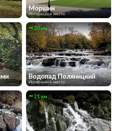
Моршин
Интересное место
20 км
ами
Водопад Поляницкий
Интересное место
21 км