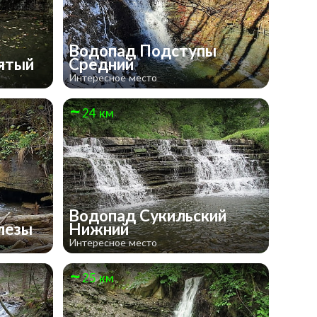
Водопад Подступы
ьятый
Средний
Интересное место
24 км
Водопад Сукильский
слезы
Нижний
Интересное место
25 км