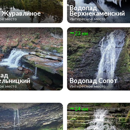
Водопад
 Журавлиное
Верхнекаменский
ое место
Интересное место
23 км
пад
ельницкий
Водопад Сопот
ое место
Интересное место
24 км