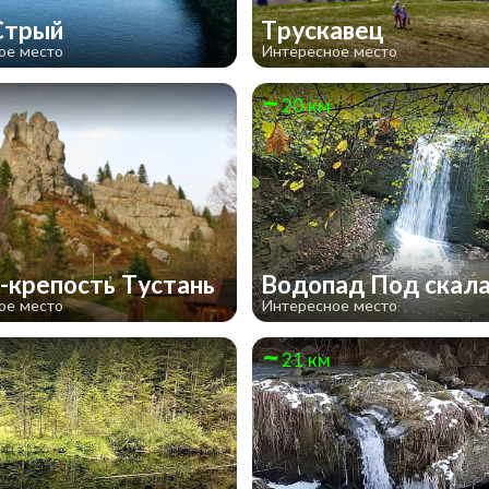
Стрый
Трускавец
ое место
Интересное место
20 км
-крепость Тустань
Водопад Под скал
ое место
Интересное место
21 км