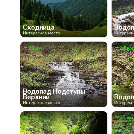
Сходница
Водоп
Интересное место
Интересн
24 км
24 км
Водопад Подступы
Верхний
Водо
Интересное место
Интересн
25 км
25 км