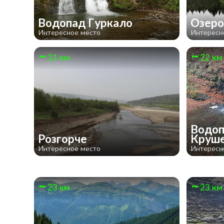
Водопад Гуркало
Озеро
Интересное место
Интересн
21 км
22 км
Водо
Розгорче
Круш
Интересное место
Интересн
23 км
23 км