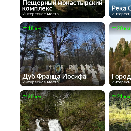
Пещерный монастырский
комплекс
Река 
Интересное место
Интересн
18 км
20 км
Дуб Франца Иосифа
Город
Интересное место
Интересн
20 км
21 км