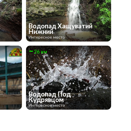
Водопад Хащуватий
Нижний
Интересное место
26 км
Водопад Под
Кудрявцом
Интересное место