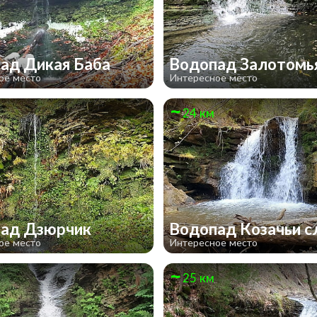
ад Дикая Баба
Водопад Залотом
ое место
Интересное место
24 км
пад Дзюрчик
Водопад Козачьи 
ое место
Интересное место
25 км