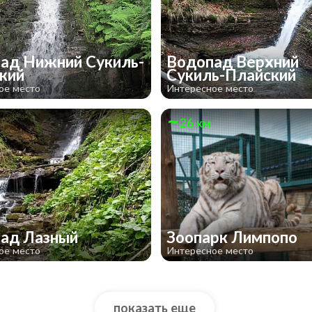
ад Нижний Сукиль-
Водопад Верхний
ский
Сукиль-Плайский
ое место
Интересное место
26 км
ад Лазный
Зоопарк Лимпопо
ое место
Интересное место
показать еще