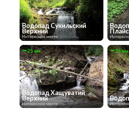
Водопад Сукильский
Водоп
Верхний
Плай
Интересное место
Интересн
25 км
25 км
Водопад Хащуватий
Верхний
Водоп
Интересное место
Интересн