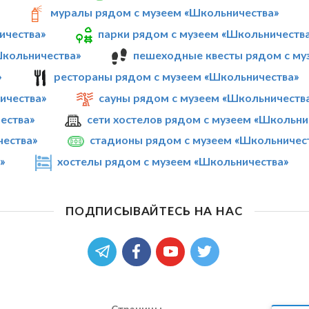
муралы рядом с музеем «Школьничества»
ичества»
парки рядом с музеем «Школьничеств
Школьничества»
пешеходные квесты рядом с му
»
рестораны рядом с музеем «Школьничества»
ичества»
сауны рядом с музеем «Школьничеств
ества»
сети хостелов рядом с музеем «Школьни
ества»
стадионы рядом с музеем «Школьничес
»
хостелы рядом с музеем «Школьничества»
ПОДПИСЫВАЙТЕСЬ НА НАС