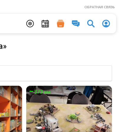
ОБРАТНАЯ СВЯЗЬ
а»
373 км