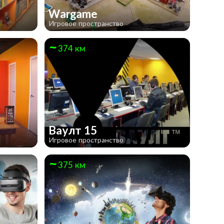
Wargame
Игровое пространство
374 км
Ваулт 15
Игровое пространство
375 км