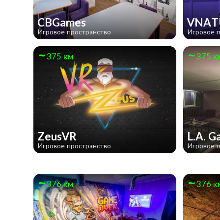
CBGames
VNAT
Игровое пространство
Игровое 
375 км
375 к
ZeusVR
L.A. 
Игровое пространство
Игровое 
376 км
376 к