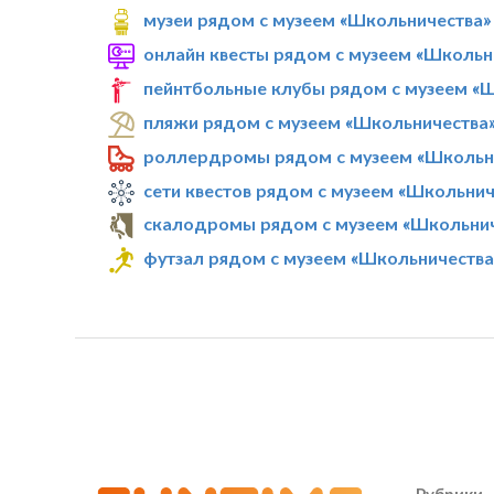
музеи рядом с музеем «Школьничества»
онлайн квесты рядом с музеем «Школьн
пейнтбольные клубы рядом с музеем «
пляжи рядом с музеем «Школьничества
роллердромы рядом с музеем «Школьн
сети квестов рядом с музеем «Школьнич
скалодромы рядом с музеем «Школьнич
футзал рядом с музеем «Школьничества