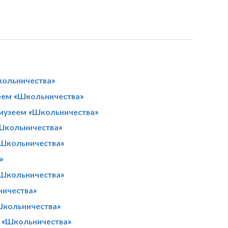
кольничества»
еем «Школьничества»
 музеем «Школьничества»
Школьничества»
«Школьничества»
»
«Школьничества»
ничества»
Школьничества»
м «Школьничества»