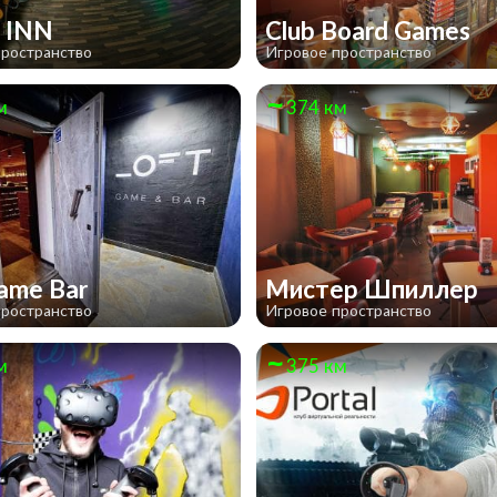
 INN
Club Board Games
пространство
Игровое пространство
м
374 км
Game Bar
Мистер Шпиллер
пространство
Игровое пространство
м
375 км