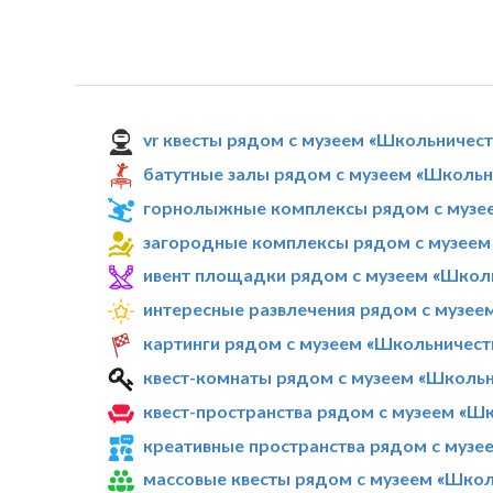
vr квесты рядом с музеем «Школьничест
батутные залы рядом с музеем «Школьн
горнолыжные комплексы рядом с музе
загородные комплексы рядом с музеем
ивент площадки рядом с музеем «Школ
интересные развлечения рядом с музее
картинги рядом с музеем «Школьничест
квест-комнаты рядом с музеем «Школьн
квест-пространства рядом с музеем «Ш
креативные пространства рядом с музе
массовые квесты рядом с музеем «Школ