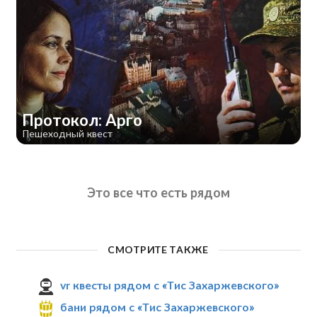
Протокол: Арго
Пешеходный квест
Это все что есть рядом
СМОТРИТЕ ТАКЖЕ
vr квесты рядом с «Тис Захаржевского»
бани рядом с «Тис Захаржевского»