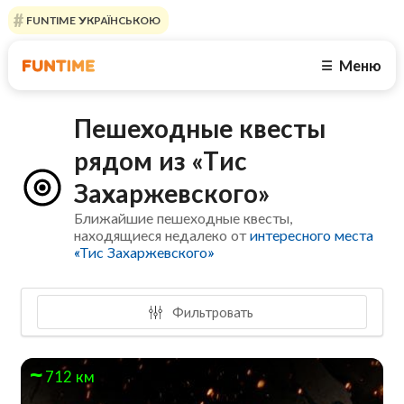
FUNTIME УКРАЇНСЬКОЮ
Меню
☰
Пешеходные квесты
рядом из «Тис
Захаржевского»
Ближайшие пешеходные квесты,
находящиеся недалеко от
интересного места
«Тис Захаржевского»
Фильтровать
712 км