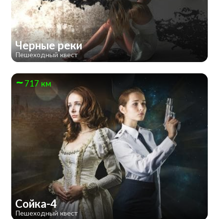
Черные реки
Пешеходный квест
717 км
Сойка-4
Пешеходный квест