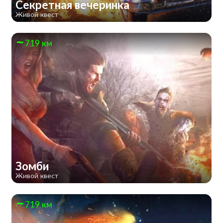
Секретная вечеринка
Живой квест
719 км
Зомби
Живой квест
719 км