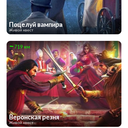
Поцелуй вампира
Живой квест
719 км
Веронская резня
Живой квест