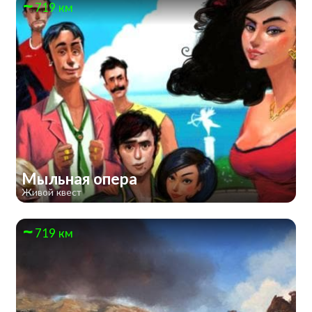
719 км
Мыльная опера
Живой квест
719 км