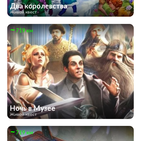
Два королевства
Живой квест
719 км
Ночь в Музее
Живой квест
719 км