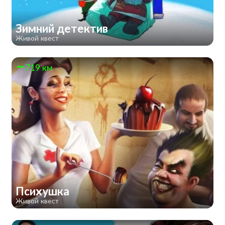
Зимний детектив
Живой квест
719 км
Психушка
Живой квест