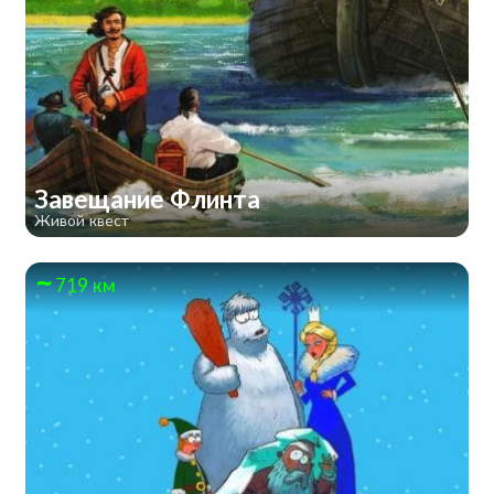
Завещание Флинта
Живой квест
719 км