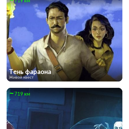
719 км
Тень фараона
Живой квест
719 км