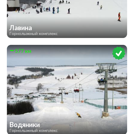
Лавина
Горнолыжный комплекс
577 км
Водяники
Горнолыжный комплекс