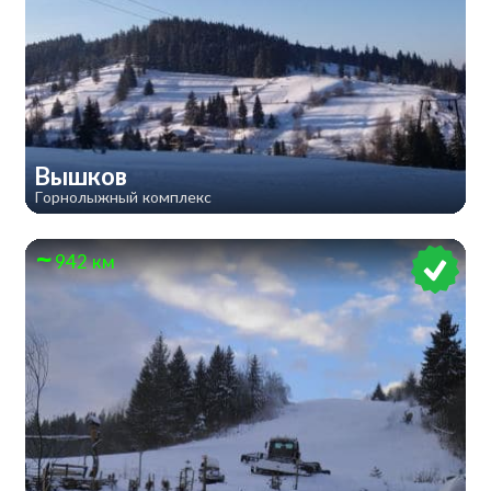
Вышков
Горнолыжный комплекс
942 км