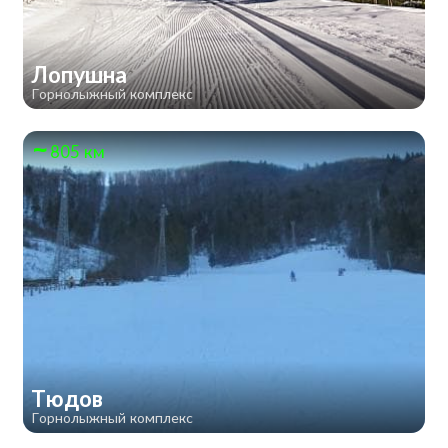
Лопушна
Горнолыжный комплекс
805 км
Тюдов
Горнолыжный комплекс