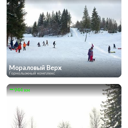
Мораловый Верх
Горнолыжный комплекс
944 км