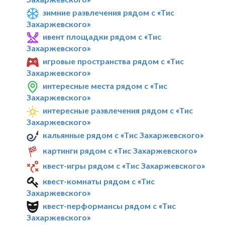
зимние развлечения рядом с «Тис
Захаржевского»
ивент площадки рядом с «Тис
Захаржевского»
игровые пространства рядом с «Тис
Захаржевского»
интересные места рядом с «Тис
Захаржевского»
интересные развлечения рядом с «Тис
Захаржевского»
кальянные рядом с «Тис Захаржевского»
картинги рядом с «Тис Захаржевского»
квест-игры рядом с «Тис Захаржевского»
квест-комнаты рядом с «Тис
Захаржевского»
квест-перформансы рядом с «Тис
Захаржевского»