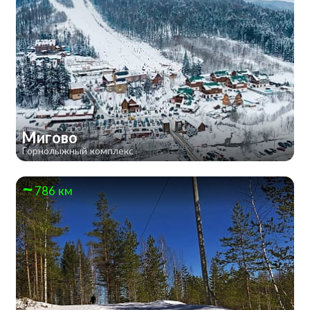
Мигово
Горнолыжный комплекс
786 км