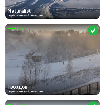
Naturalist
Горнолыжный комплекс
698 км
Гвоздов
Горнолыжный комплекс
711 км