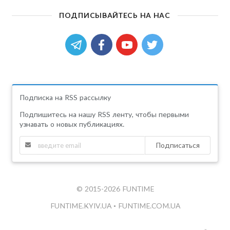
ПОДПИСЫВАЙТЕСЬ НА НАС
Подписка на RSS рассылку
Подпишитесь на нашу RSS ленту, чтобы первыми
узнавать о новых публикациях.
Подписаться
© 2015-2026 FUNTIME
FUNTIME.KYIV.UA
•
FUNTIME.COM.UA