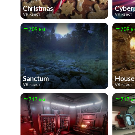
Christmas
Cyber
VR квест
VR квест
709 км
709 к
Sanctum
House
VR квест
VR квест
717 км
717 к