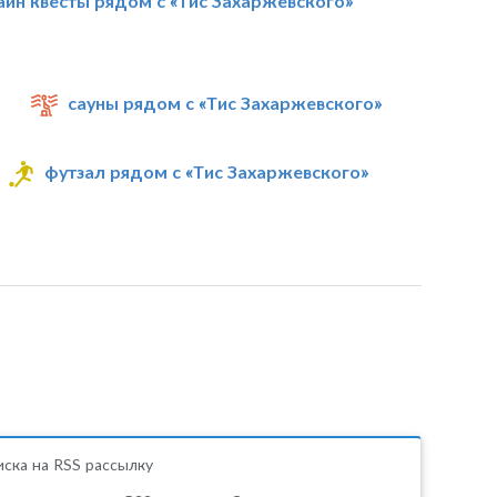
айн квесты рядом с «Тис Захаржевского»
сауны рядом с «Тис Захаржевского»
футзал рядом с «Тис Захаржевского»
ска на RSS рассылку