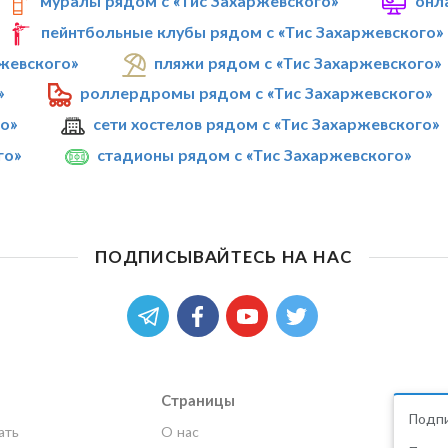
муралы рядом с «Тис Захаржевского»
онл
пейнтбольные клубы рядом с «Тис Захаржевского»
жевского»
пляжи рядом с «Тис Захаржевского»
»
роллердромы рядом с «Тис Захаржевского»
го»
сети хостелов рядом с «Тис Захаржевского»
го»
стадионы рядом с «Тис Захаржевского»
ПОДПИСЫВАЙТЕСЬ НА НАС
Страницы
Подпи
ать
О нас