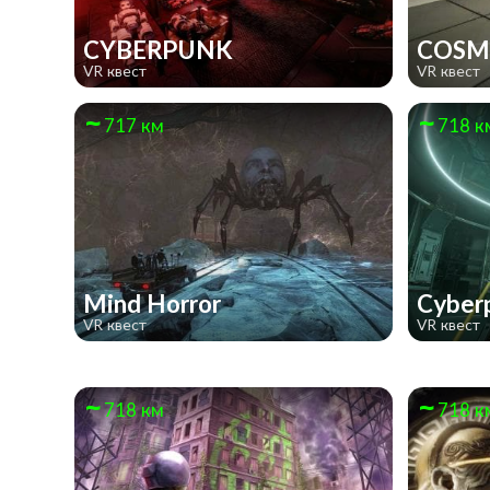
CYBERPUNK
COSM
VR квест
VR квест
717 км
718 к
Mind Horror
Cyber
VR квест
VR квест
718 км
718 к