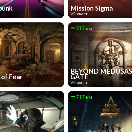
punk
Mission Sigma
VR квест
м
717 км
BEYOND MEDUSA
 of Fear
GATE
VR квест
м
717 км