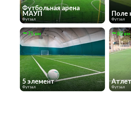
Футбольная арена
МАУП
Поле 
Футзал
Футзал
75 км
80 км
5 элемент
Атлет
Футзал
Футзал