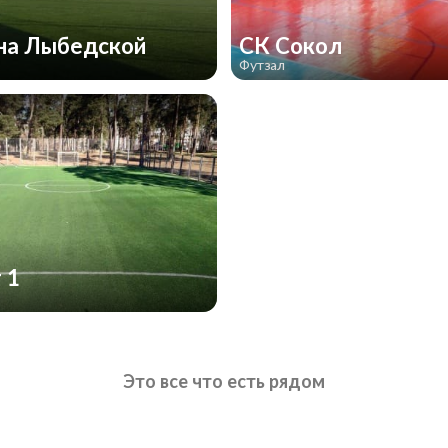
на Лыбедской
СК Сокол
Футзал
 1
Это все что есть рядом