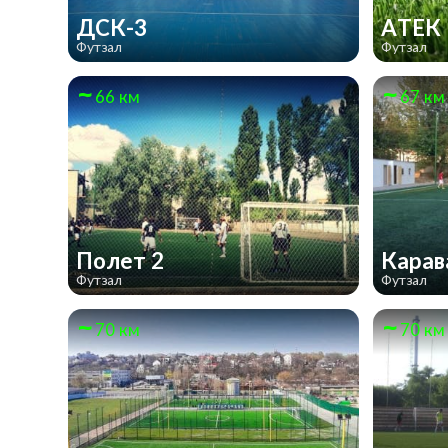
ДСК-3
АТЕК
Футзал
Футзал
66 км
67 км
Полет 2
Карав
Футзал
Футзал
70 км
70 км