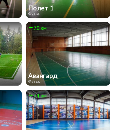
Полет 1
Футзал
70 км
Авангард
Футзал
74 км