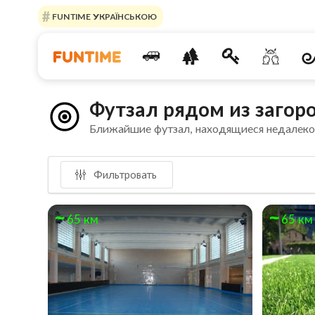
FUNTIME УКРАЇНСЬКОЮ
Футзал рядом из заго
Ближайшие футзал, находящиеся недалеко
Фильтровать
65 км
65 км