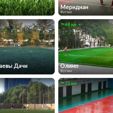
Меридиан
Футзал
68 км
аевы Дачи
Олимп
Футзал
71 км